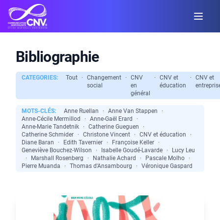
Bibliographie
CATEGORIES:
Tout
·
Changement
·
CNV
·
CNV et
·
CNV et
social
en
éducation
entrepris
général
MOTS-CLÉS:
Anne Ruellan
·
Anne Van Stappen
·
Anne-Cécile Mermillod
·
Anne-Gaël Erard
·
Anne-Marie Tandetnik
·
Catherine Gueguen
·
Catherine Schmider
·
Christone Vincent
·
CNV et éducation
·
Diane Baran
·
Edith Tavernier
·
Françoise Keller
·
Geneviève Bouchez-Wilson
·
Isabelle Goudé-Lavarde
·
Lucy Leu
·
Marshall Rosenberg
·
Nathalie Achard
·
Pascale Molho
·
Pierre Muanda
·
Thomas d'Ansambourg
·
Véronique Gaspard