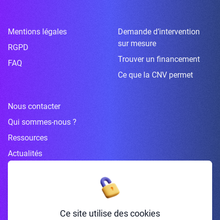
Mentions légales
Demande d’intervention
sur mesure
RGPD
Trouver un financement
FAQ
Ce que la CNV permet
Nous contacter
Qui sommes-nous ?
Ressources
Actualités
Inscrivez-vous à la newsletter
Ce site utilise des cookies