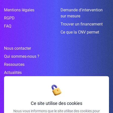
Mentions légales
Demande d’intervention
sur mesure
RGPD
Trouver un financement
FAQ
Ce que la CNV permet
Nous contacter
Qui sommes-nous ?
Ressources
Actualités
Inscrivez-vous à la newsletter
Ce site utilise des cookies
Nous vous informons que le site utilise des cookies pour