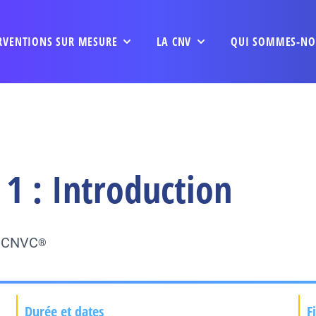
RVENTIONS SUR MESURE
LA CNV
QUI SOMMES-NO
1 : Introduction
u CNVC
®
Durée et dates
F