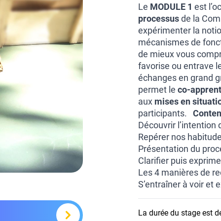
Le
MODULE 1
est l’o
processus
de la Comm
expérimenter la noti
mécanismes de fonct
de mieux vous compren
favorise ou entrave l
échanges en grand gr
permet le
co-appren
aux
mises en situati
participants.
Conten
Découvrir l’intention
Repérer nos habitudes
Présentation du proc
Clarifier puis exprim
Les 4 manières de r
S’entraîner à voir et
La durée du stage est de