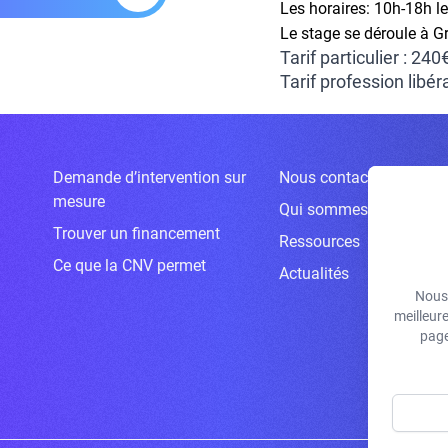
Les horaires:
10h-18h l
Le stage se déroule à G
Tarif particulier : 240
Tarif profession libér
Demande d’intervention sur
Nous contacter
mesure
Qui sommes-nous ?
Trouver un financement
Ressources
Ce que la CNV permet
Actualités
Nous 
meilleur
page