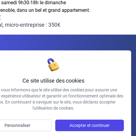
e samedi 9h30-18h le dimanche
renoble, dans un bel et grand appartement.
€
al, micro-entreprise : 350€
Inscrivez-vous à la newsletter
Ce site utilise des cookies
vous informons que le site utilise des cookies pour assurer une
J'accepte de recevoir vos e-mails et confirme avoir pris
e expérience utilisateur et garantir un fonctionnement optimale des
connaissance de votre politique de confidentialité et
s. En continuant à naviguer sur le site, vous déclarez accepter
mentions légales.
l'utilisation de cookies.
S'INSCRIRE
Personnaliser
Accepter et continuer