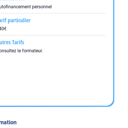
utofinancement personnel
arif particulier
40€
utres Tarifs
onsultez le formateur.
rmation