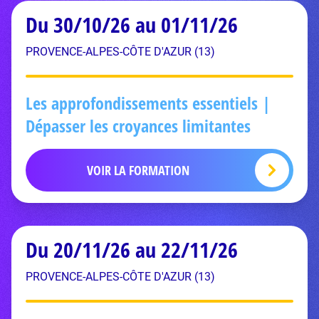
Du 30/10/26 au 01/11/26
PROVENCE-ALPES-CÔTE D'AZUR (13)
Les approfondissements essentiels |
Dépasser les croyances limitantes
VOIR LA FORMATION
Du 20/11/26 au 22/11/26
PROVENCE-ALPES-CÔTE D'AZUR (13)