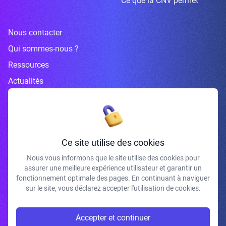
Ce que la CNV permet
Nous contacter
Qui sommes-nous ?
Ressources
Actualités
Inscrivez-vous à la newsletter
Ce site utilise des cookies
Nous vous informons que le site utilise des cookies pour
assurer une meilleure expérience utilisateur et garantir un
J'accepte de recevoir vos e-mails et confirme avoir pris connaissance de
fonctionnement optimale des pages. En continuant à naviguer
votre politique de confidentialité et mentions légales.
sur le site, vous déclarez accepter l'utilisation de cookies.
S'INSCRIRE
Accepter et continuer