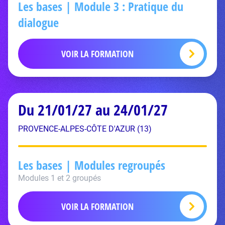
Les bases | Module 3 : Pratique du
dialogue
VOIR LA FORMATION
Du 21/01/27 au 24/01/27
PROVENCE-ALPES-CÔTE D'AZUR (13)
Les bases | Modules regroupés
Modules 1 et 2 groupés
VOIR LA FORMATION