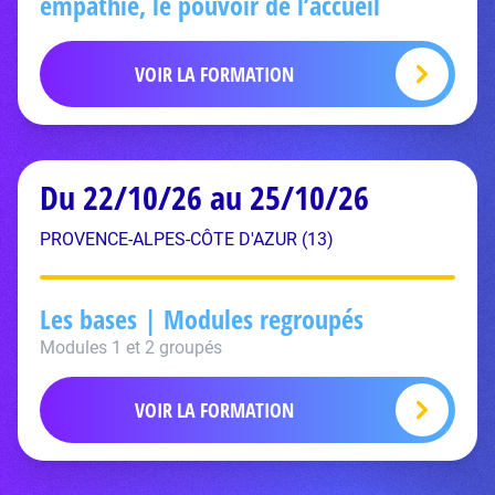
empathie, le pouvoir de l’accueil
VOIR LA FORMATION
Du 22/10/26 au 25/10/26
PROVENCE-ALPES-CÔTE D'AZUR (13)
Les bases | Modules regroupés
Modules 1 et 2 groupés
VOIR LA FORMATION