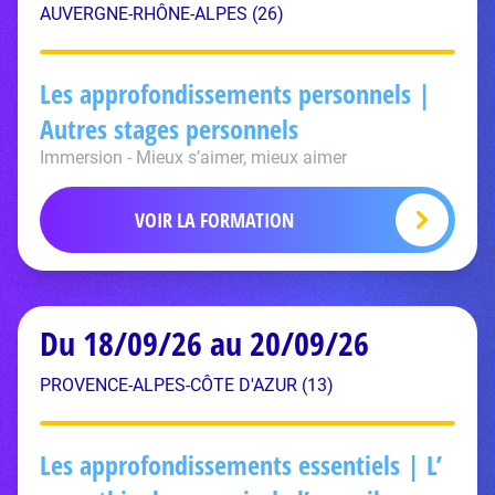
AUVERGNE-RHÔNE-ALPES (26)
Les approfondissements personnels |
Autres stages personnels
Immersion - Mieux s’aimer, mieux aimer
VOIR LA FORMATION
Du 18/09/26 au 20/09/26
PROVENCE-ALPES-CÔTE D'AZUR (13)
Les approfondissements essentiels | L’