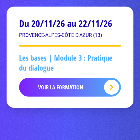
Du 20/11/26 au 22/11/26
PROVENCE-ALPES-CÔTE D'AZUR (13)
Les bases | Module 3 : Pratique
du dialogue
VOIR LA FORMATION