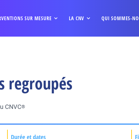
RVENTIONS SUR MESURE
LA CNV
QUI SOMMES-NO
s regroupés
 du CNVC
®
Durée et dates
F