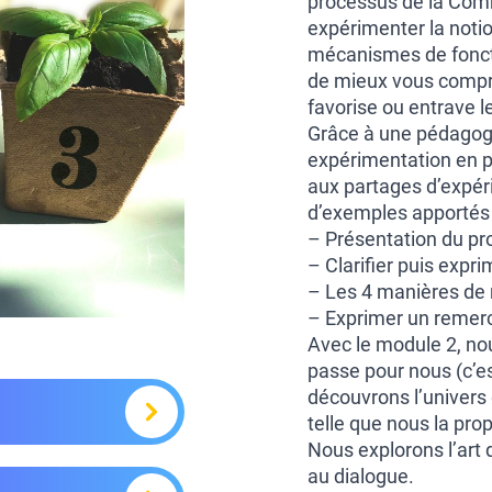
processus de la Com
expérimenter la noti
mécanismes de fonct
de mieux vous compren
favorise ou entrave le
Grâce à une pédagogi
expérimentation en pe
aux partages d’expéri
d’exemples apportés p
– Présentation du p
– Clarifier puis expr
– Les 4 manières de
– Exprimer un remer
Avec le module 2, nou
passe pour nous (c’es
découvrons l’univers d
telle que nous la pr
Nous explorons l’art 
au dialogue.