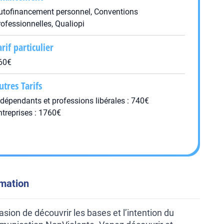
utofinancement personnel, Conventions
rofessionnelles, Qualiopi
arif particulier
60€
utres Tarifs
ndépendants et professions libérales : 740€
ntreprises : 1760€
rmation
asion de découvrir les bases et l’intention du