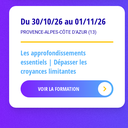
Du 30/10/26 au 01/11/26
PROVENCE-ALPES-CÔTE D'AZUR (13)
Les approfondissements
essentiels | Dépasser les
croyances limitantes
VOIR LA FORMATION