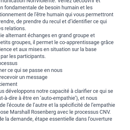
munication NonViolente. Venez découvrir et
on fondamentale de besoin humain et les
ionnement de l’être humain qui vous permettront
dre, de prendre du recul et d’identifier ce qui
s relations.
e alternant échanges en grand groupe et
tits groupes, il permet le co-apprentissage grâce
ence et aux mises en situation sur la base
ar les participants.
rocessus
imer ce qui se passe en nous
 recevoir un message
ciement
s développons notre capacité à clarifier ce qui se
t-à-dire à être en ‘auto-empathie’), et nous
e l’écoute de l’autre et la spécificité de l’empathie
opose Marshall Rosenberg avec le processus CNV.
de la demande, étape essentielle dans l’ouverture