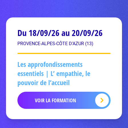
Du 18/09/26 au 20/09/26
PROVENCE-ALPES-CÔTE D'AZUR (13)
Les approfondissements
essentiels | L’ empathie, le
pouvoir de l’accueil
VOIR LA FORMATION