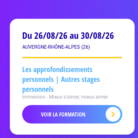
Du 26/08/26 au 30/08/26
AUVERGNE-RHÔNE-ALPES (26)
Les approfondissements
personnels | Autres stages
personnels
Immersion - Mieux s’aimer, mieux aimer
VOIR LA FORMATION