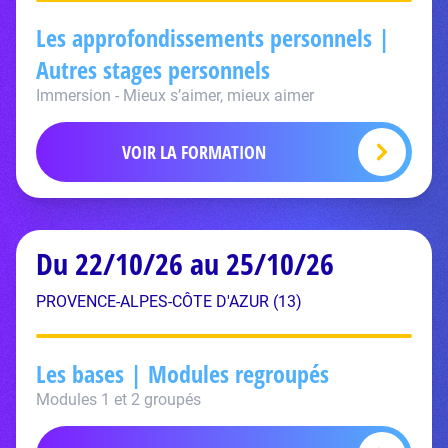
Les approfondissements personnels |
Autres stages personnels
Immersion - Mieux s’aimer, mieux aimer
VOIR LA FORMATION
Du 22/10/26 au 25/10/26
PROVENCE-ALPES-CÔTE D'AZUR (13)
Les bases | Modules regroupés
Modules 1 et 2 groupés