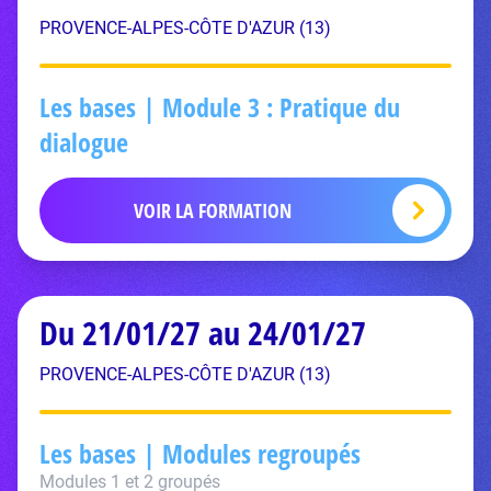
PROVENCE-ALPES-CÔTE D'AZUR (13)
Les bases | Module 3 : Pratique du
dialogue
VOIR LA FORMATION
Du 21/01/27 au 24/01/27
PROVENCE-ALPES-CÔTE D'AZUR (13)
Les bases | Modules regroupés
Modules 1 et 2 groupés