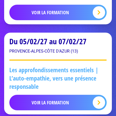
VOIR LA FORMATION
Du 05/02/27 au 07/02/27
PROVENCE-ALPES-CÔTE D'AZUR (13)
Les approfondissements essentiels |
L’auto-empathie, vers une présence
responsable
VOIR LA FORMATION