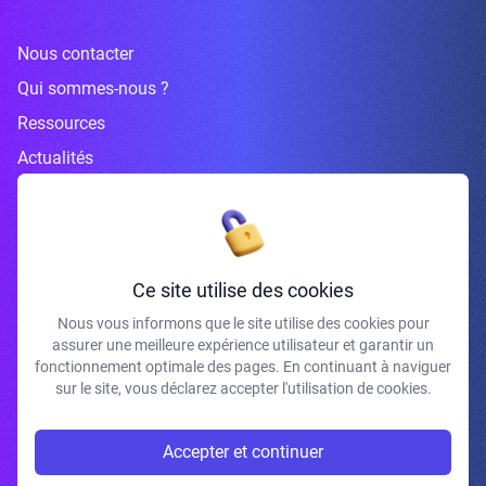
Nous contacter
Qui sommes-nous ?
Ressources
Actualités
Inscrivez-vous à la newsletter
Ce site utilise des cookies
Nous vous informons que le site utilise des cookies pour
assurer une meilleure expérience utilisateur et garantir un
J'accepte de recevoir vos e-mails et confirme avoir pris connaissance de
fonctionnement optimale des pages. En continuant à naviguer
votre politique de confidentialité et mentions légales.
sur le site, vous déclarez accepter l'utilisation de cookies.
S'INSCRIRE
Accepter et continuer