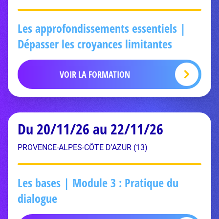
Les approfondissements essentiels |
Dépasser les croyances limitantes
VOIR LA FORMATION
Du 20/11/26 au 22/11/26
PROVENCE-ALPES-CÔTE D'AZUR (13)
Les bases | Module 3 : Pratique du
dialogue