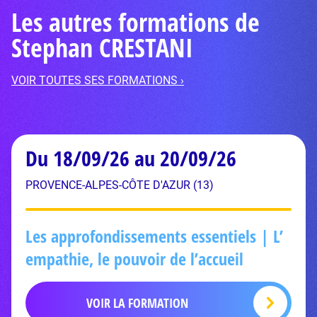
Les autres formations de
Stephan CRESTANI
VOIR TOUTES SES FORMATIONS ›
Du 18/09/26 au 20/09/26
PROVENCE-ALPES-CÔTE D'AZUR (13)
Les approfondissements essentiels | L’
empathie, le pouvoir de l’accueil
VOIR LA FORMATION