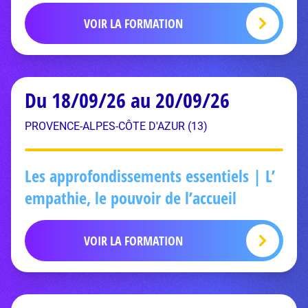
VOIR LA FORMATION
Du 18/09/26 au 20/09/26
PROVENCE-ALPES-CÔTE D'AZUR (13)
Les approfondissements essentiels | L’
empathie, le pouvoir de l’accueil
VOIR LA FORMATION