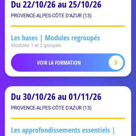
Du 22/10/26 au 25/10/26
PROVENCE-ALPES-CÔTE D'AZUR (13)
Les bases | Modules regroupés
Modules 1 et 2 groupés
VOIR LA FORMATION
Du 30/10/26 au 01/11/26
PROVENCE-ALPES-CÔTE D'AZUR (13)
Les approfondissements essentiels |