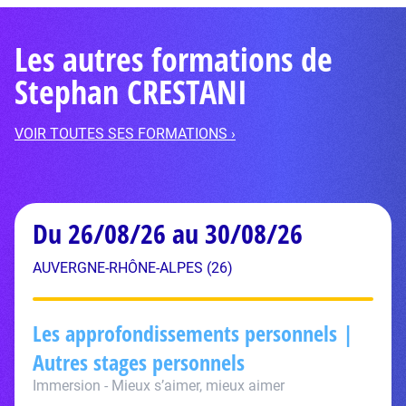
Les autres formations de
Stephan CRESTANI
VOIR TOUTES SES FORMATIONS ›
Du 26/08/26 au 30/08/26
AUVERGNE-RHÔNE-ALPES (26)
Les approfondissements personnels |
Autres stages personnels
Immersion - Mieux s’aimer, mieux aimer