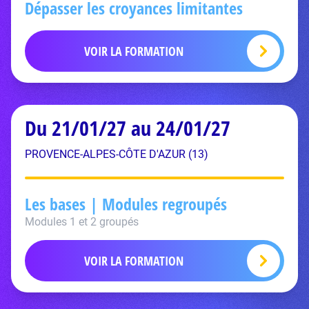
Dépasser les croyances limitantes
VOIR LA FORMATION
Du 21/01/27 au 24/01/27
PROVENCE-ALPES-CÔTE D'AZUR (13)
Les bases | Modules regroupés
Modules 1 et 2 groupés
VOIR LA FORMATION