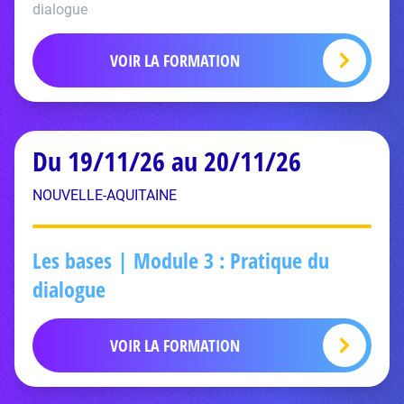
dialogue
VOIR LA FORMATION
Du 19/11/26 au 20/11/26
NOUVELLE-AQUITAINE
Les bases | Module 3 : Pratique du
dialogue
VOIR LA FORMATION