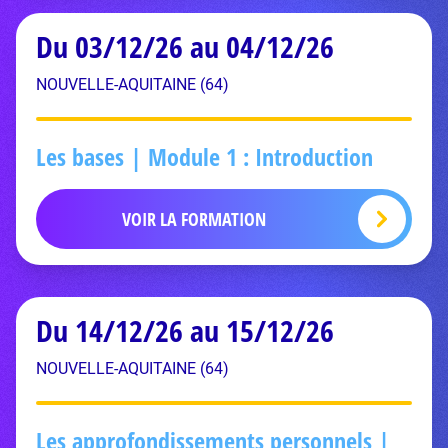
Du 03/12/26 au 04/12/26
NOUVELLE-AQUITAINE (64)
Les bases | Module 1 : Introduction
VOIR LA FORMATION
Du 14/12/26 au 15/12/26
NOUVELLE-AQUITAINE (64)
Les approfondissements personnels |