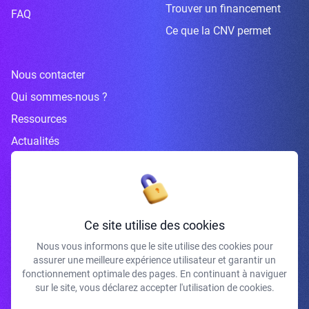
Trouver un financement
FAQ
Ce que la CNV permet
Nous contacter
Qui sommes-nous ?
Ressources
Actualités
Inscrivez-vous à la newsletter
Ce site utilise des cookies
Nous vous informons que le site utilise des cookies pour
assurer une meilleure expérience utilisateur et garantir un
J'accepte de recevoir vos e-mails et confirme avoir pris connaissance de
fonctionnement optimale des pages. En continuant à naviguer
votre politique de confidentialité et mentions légales.
sur le site, vous déclarez accepter l'utilisation de cookies.