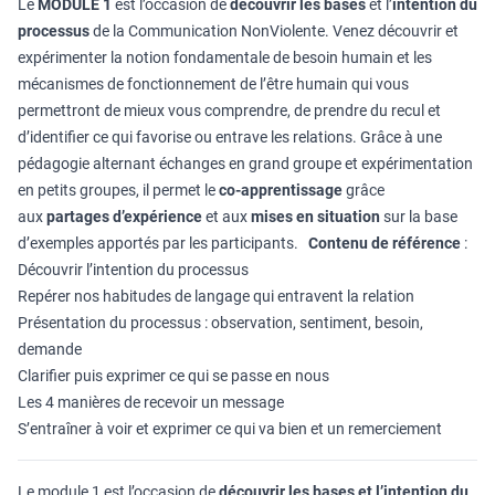
Le
MODULE 1
est l’occasion de
découvrir les bases
et l’
intention du
processus
de la Communication NonViolente. Venez découvrir et
expérimenter la notion fondamentale de besoin humain et les
mécanismes de fonctionnement de l’être humain qui vous
permettront de mieux vous comprendre, de prendre du recul et
d’identifier ce qui favorise ou entrave les relations. Grâce à une
pédagogie alternant échanges en grand groupe et expérimentation
en petits groupes, il permet le
co-apprentissage
grâce
aux
partages d’expérience
et aux
mises en situation
sur la base
d’exemples apportés par les participants.
Contenu de référence
:
Découvrir l’intention du processus
Repérer nos habitudes de langage qui entravent la relation
Présentation du processus : observation, sentiment, besoin,
demande
Clarifier puis exprimer ce qui se passe en nous
Les 4 manières de recevoir un message
S’entraîner à voir et exprimer ce qui va bien et un remerciement
Le module 1 est l’occasion de
découvrir les bases et l’intention du