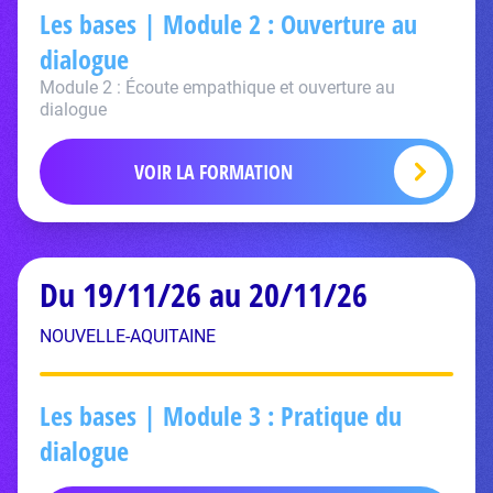
Les bases | Module 2 : Ouverture au
dialogue
Module 2 : Écoute empathique et ouverture au
dialogue
VOIR LA FORMATION
Du 19/11/26 au 20/11/26
NOUVELLE-AQUITAINE
Les bases | Module 3 : Pratique du
dialogue