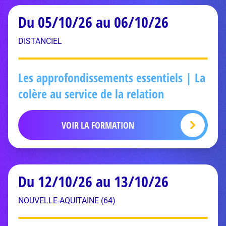
Du 05/10/26 au 06/10/26
DISTANCIEL
Les approfondissements essentiels | La
colère au service de la relation
VOIR LA FORMATION
Du 12/10/26 au 13/10/26
NOUVELLE-AQUITAINE (64)