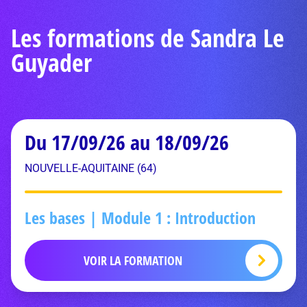
Les formations de Sandra Le
Guyader
Du 17/09/26 au 18/09/26
NOUVELLE-AQUITAINE (64)
Les bases | Module 1 : Introduction
VOIR LA FORMATION