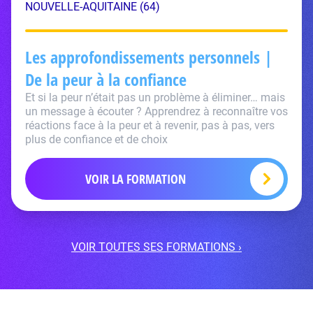
NOUVELLE-AQUITAINE (64)
Les approfondissements personnels |
De la peur à la confiance
Et si la peur n’était pas un problème à éliminer… mais
un message à écouter ? Apprendrez à reconnaître vos
réactions face à la peur et à revenir, pas à pas, vers
plus de confiance et de choix
VOIR LA FORMATION
VOIR TOUTES SES FORMATIONS ›