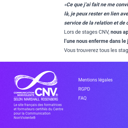
«
Ce que j’ai fait ne me convi
là, je peux rester en lien a
service de la relation et de
Lors de stages CNV,
nous ap
l’une nous enferme dans le j
Vous trouverez tous les sta
Mentions légales
RGPD
FAQ
Le site français des formatrices
et formateurs certifiés du Centre
pour la Communication
NonViolente®