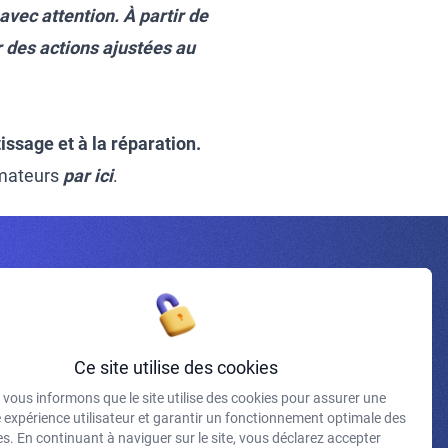
 avec attention. À partir de
r des actions ajustées au
issage et à la réparation.
rmateurs
par ici
.
Inscrivez-vous à la newsletter
Ce site utilise des cookies
vous informons que le site utilise des cookies pour assurer une
J'accepte de recevoir vos e-mails et confirme avoir pris
e expérience utilisateur et garantir un fonctionnement optimale des
connaissance de votre politique de confidentialité et
s. En continuant à naviguer sur le site, vous déclarez accepter
mentions légales.