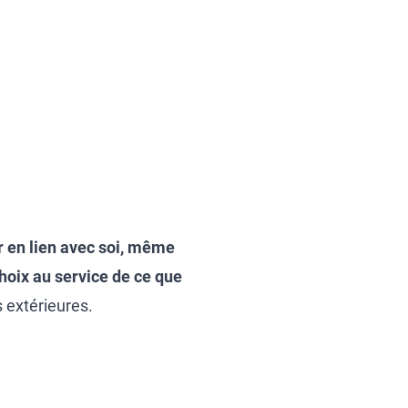
r en lien avec soi, même
 choix au service de ce que
 extérieures.