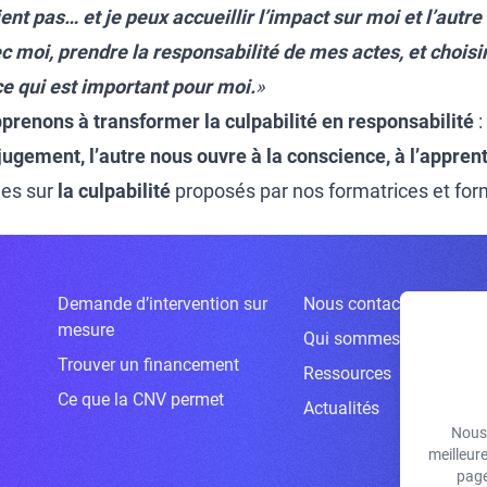
ent pas… et je peux accueillir l’impact sur moi et l’autre
vec moi, prendre la responsabilité de mes actes, et choisi
 ce qui est important pour moi.
»
prenons à transformer la culpabilité en responsabilité
:
ugement, l’autre nous ouvre à la conscience, à l’apprent
ges sur
la culpabilité
proposés par nos formatrices et fo
Demande d’intervention sur
Nous contacter
mesure
Qui sommes-nous ?
Trouver un financement
Ressources
Ce que la CNV permet
Actualités
Nous 
meilleur
page