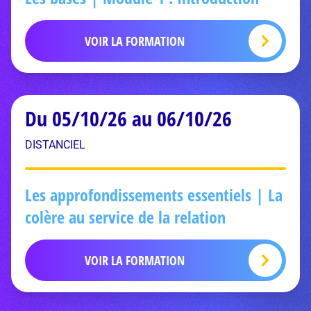
VOIR LA FORMATION
Du 05/10/26 au 06/10/26
DISTANCIEL
Les approfondissements essentiels | La
colère au service de la relation
VOIR LA FORMATION