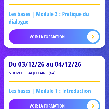
Les bases | Module 3 : Pratique du
dialogue
VOIR LA FORMATION
Du 03/12/26 au 04/12/26
NOUVELLE-AQUITAINE (64)
Les bases | Module 1 : Introduction
VOIR LA FORMATION