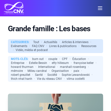
Grande famille :
Les bases
CATEGORIES:
Tout
·
Actualités
·
Articles & interviews
·
Evénements
·
FAQ CNV
·
Livres & publications
·
Ressources
·
Vidéo, média et podcast
MOTS-CLÉS:
burn out
·
couple
·
CPF
·
Éducation
·
Entreprise
·
Estelle Bessin
·
etty hillesum
·
françoise keller
·
howard thurman
·
International
·
marshall rosenberg
·
mémoire
·
Milieu carcéral
·
Organisation
·
paix
·
robert greuillet
·
Santé
·
Société
·
Sophie Lewandowski
·
thich nhat hanh
·
Vie du réseau CNV
·
vilma costetti