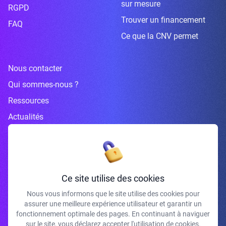
sur mesure
RGPD
Trouver un financement
FAQ
Ce que la CNV permet
Nous contacter
Qui sommes-nous ?
Ressources
Actualités
Inscrivez-vous à la newsletter
Ce site utilise des cookies
Nous vous informons que le site utilise des cookies pour
assurer une meilleure expérience utilisateur et garantir un
J'accepte de recevoir vos e-mails et confirme avoir pris connaissance de
fonctionnement optimale des pages. En continuant à naviguer
votre politique de confidentialité et mentions légales.
sur le site, vous déclarez accepter l'utilisation de cookies.