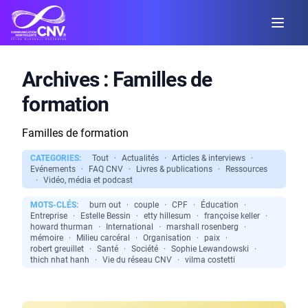
Archives :
Familles de
formation
Familles de formation
CATEGORIES:
Tout
·
Actualités
·
Articles & interviews
·
Evénements
·
FAQ CNV
·
Livres & publications
·
Ressources
·
Vidéo, média et podcast
MOTS-CLÉS:
burn out
·
couple
·
CPF
·
Éducation
·
Entreprise
·
Estelle Bessin
·
etty hillesum
·
françoise keller
·
howard thurman
·
International
·
marshall rosenberg
·
mémoire
·
Milieu carcéral
·
Organisation
·
paix
·
robert greuillet
·
Santé
·
Société
·
Sophie Lewandowski
·
thich nhat hanh
·
Vie du réseau CNV
·
vilma costetti