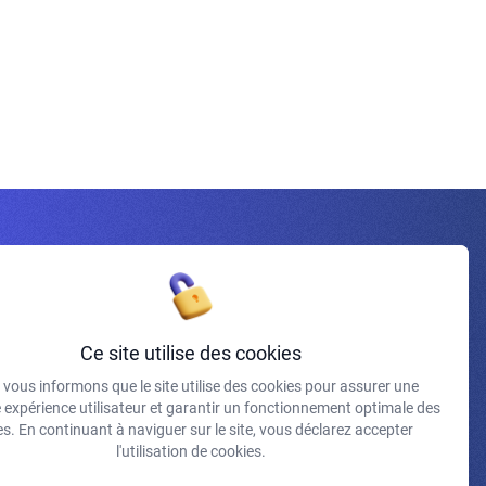
Inscrivez-vous à la newsletter
Ce site utilise des cookies
vous informons que le site utilise des cookies pour assurer une
J'accepte de recevoir vos e-mails et confirme avoir pris
e expérience utilisateur et garantir un fonctionnement optimale des
connaissance de votre politique de confidentialité et
s. En continuant à naviguer sur le site, vous déclarez accepter
mentions légales.
l'utilisation de cookies.
S'INSCRIRE