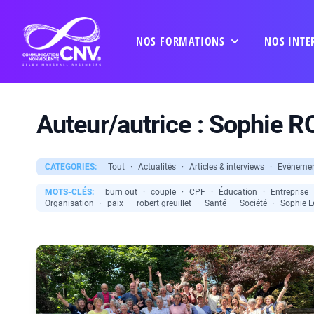
NOS FORMATIONS
NOS INTE
Auteur/autrice :
Sophie 
CATEGORIES:
Tout
·
Actualités
·
Articles & interviews
·
Evéneme
MOTS-CLÉS:
burn out
·
couple
·
CPF
·
Éducation
·
Entreprise
Organisation
·
paix
·
robert greuillet
·
Santé
·
Société
·
Sophie 