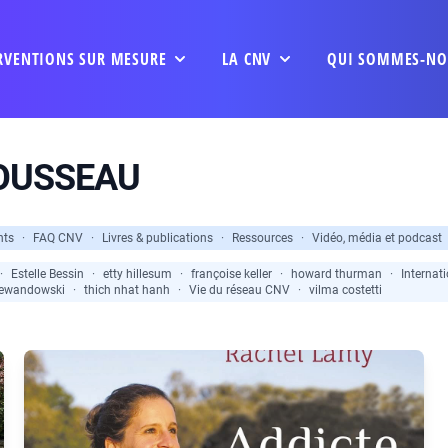
RVENTIONS SUR MESURE
LA CNV
QUI SOMMES-NO
ROUSSEAU
nts
·
FAQ CNV
·
Livres & publications
·
Ressources
·
Vidéo, média et podcast
·
Estelle Bessin
·
etty hillesum
·
françoise keller
·
howard thurman
·
Internat
Lewandowski
·
thich nhat hanh
·
Vie du réseau CNV
·
vilma costetti