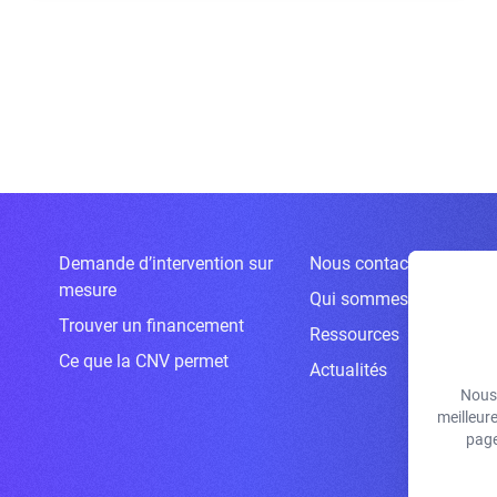
Demande d’intervention sur
Nous contacter
mesure
Qui sommes-nous ?
Trouver un financement
Ressources
Ce que la CNV permet
Actualités
Nous 
meilleur
page