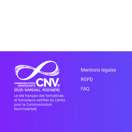
Mentions légales
RGPD
FAQ
Le site français des formatrices
et formateurs certifiés du Centre
pour la Communication
NonViolente®