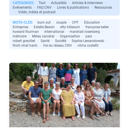
CATEGORIES:
Tout
·
Actualités
·
Articles & interviews
·
Evénements
·
FAQ CNV
·
Livres & publications
·
Ressources
·
Vidéo, média et podcast
MOTS-CLÉS:
burn out
·
couple
·
CPF
·
Éducation
·
Entreprise
·
Estelle Bessin
·
etty hillesum
·
françoise keller
·
howard thurman
·
International
·
marshall rosenberg
·
mémoire
·
Milieu carcéral
·
Organisation
·
paix
·
robert greuillet
·
Santé
·
Société
·
Sophie Lewandowski
·
thich nhat hanh
·
Vie du réseau CNV
·
vilma costetti