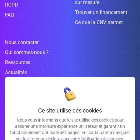
sur mesure
RGPD
Trouver un financement
FAQ
Ce que la CNV permet
Nous contacter
Qui sommes-nous ?
Ressources
Actualités
Inscrivez-vous à la newsletter
Ce site utilise des cookies
Nous vous informons que le site utilise des cookies pour
assurer une meilleure expérience utilisateur et garantir un
J'accepte de recevoir vos e-mails et confirme avoir pris connaissance de
fonctionnement optimale des pages. En continuant à naviguer
votre politique de confidentialité et mentions légales.
sur le site, vous déclarez accepter l'utilisation de cookies.