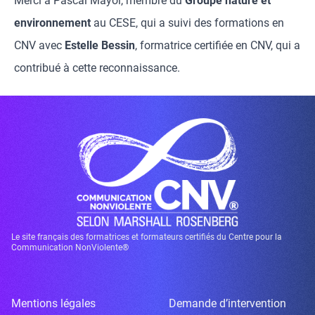
Merci à Pascal Mayol, membre du
Groupe nature et
environnement
au CESE, qui a suivi des formations en
CNV avec
Estelle Bessin
, formatrice certifiée en CNV, qui a
contribué à cette reconnaissance.
Le site français des formatrices et formateurs certifiés du Centre pour la
Communication NonViolente®
Mentions légales
Demande d’intervention