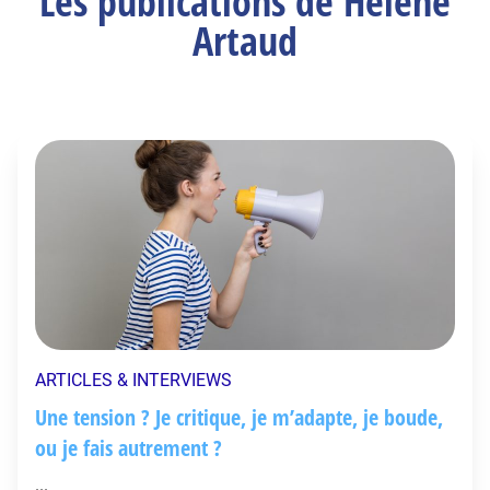
Les publications de Hélène
Artaud
ARTICLES & INTERVIEWS
Une tension ? Je critique, je m’adapte, je boude,
ou je fais autrement ?
...