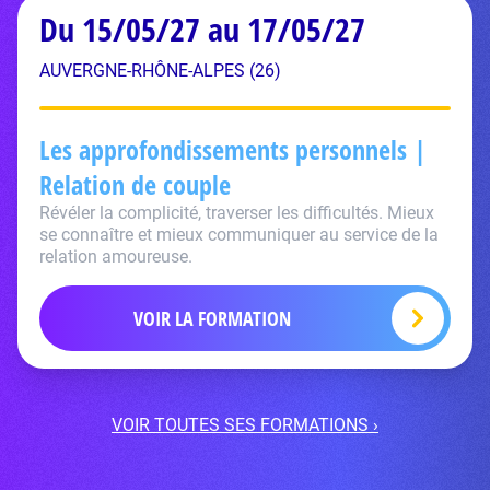
Du 15/05/27 au 17/05/27
AUVERGNE-RHÔNE-ALPES (26)
Les approfondissements personnels |
Relation de couple
Révéler la complicité, traverser les difficultés. Mieux
se connaître et mieux communiquer au service de la
relation amoureuse.
VOIR LA FORMATION
VOIR TOUTES SES FORMATIONS ›