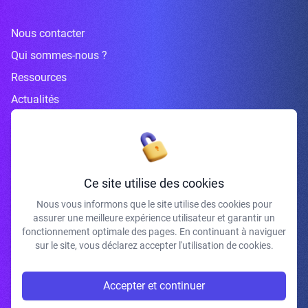
Nous contacter
Qui sommes-nous ?
Ressources
Actualités
Inscrivez-vous à la newsletter
Ce site utilise des cookies
Nous vous informons que le site utilise des cookies pour
assurer une meilleure expérience utilisateur et garantir un
J'accepte de recevoir vos e-mails et confirme avoir pris connaissance de
fonctionnement optimale des pages. En continuant à naviguer
votre politique de confidentialité et mentions légales.
sur le site, vous déclarez accepter l'utilisation de cookies.
S'INSCRIRE
Accepter et continuer