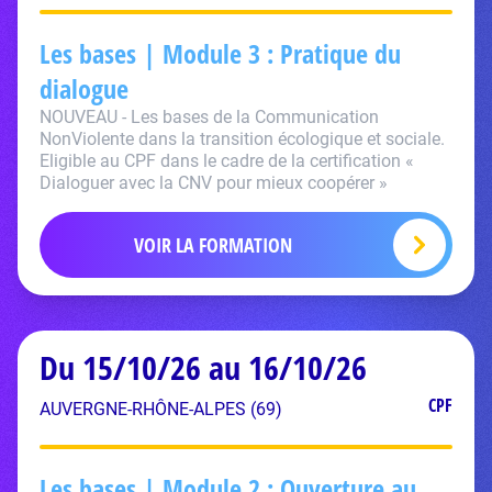
Les bases | Module 3 : Pratique du
dialogue
NOUVEAU - Les bases de la Communication
NonViolente dans la transition écologique et sociale.
Eligible au CPF dans le cadre de la certification «
Dialoguer avec la CNV pour mieux coopérer »
VOIR LA FORMATION
Du 15/10/26 au 16/10/26
CPF
AUVERGNE-RHÔNE-ALPES (69)
Les bases | Module 2 : Ouverture au