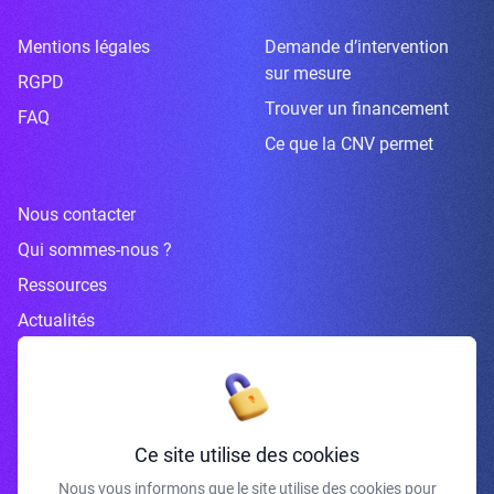
Mentions légales
Demande d’intervention
sur mesure
RGPD
Trouver un financement
FAQ
Ce que la CNV permet
Nous contacter
Qui sommes-nous ?
Ressources
Actualités
Inscrivez-vous à la newsletter
Ce site utilise des cookies
Nous vous informons que le site utilise des cookies pour