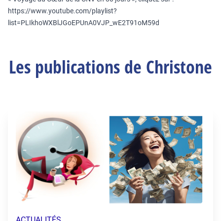
https://www.youtube.com/playlist?
list=PLIkhoWXBlJGoEPUnA0VJP_wE2T91oM59d
Les publications de Christone
ACTUALITÉS