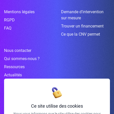
Mentions légales
Demande d’intervention
sur mesure
RGPD
Trouver un financement
FAQ
Ce que la CNV permet
Nous contacter
Qui sommes-nous ?
Ressources
Actualités
Inscrivez-vous à la newsletter
Ce site utilise des cookies
Nous vous informons que le site utilise des cookies pour