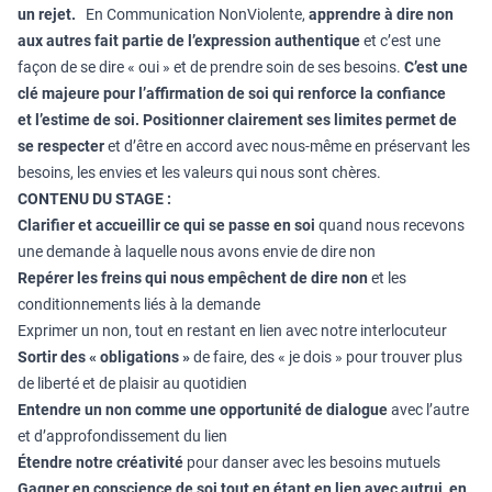
un rejet.
En Communication NonViolente,
apprendre à dire non
aux autres fait partie de
l’expression authentique
et c’est une
façon de se dire « oui » et de prendre soin de ses besoins.
C’est une
clé majeure pour l’affirmation de soi qui renforce la confiance
et
l’estime de soi.
Positionner clairement ses limites permet de
se respecter
et d’être en accord avec nous-même en préservant les
besoins, les envies et les valeurs qui nous sont chères.
CONTENU DU STAGE :
Clarifier et accueillir ce qui se passe en soi
quand nous recevons
une demande à laquelle nous avons envie de dire non
Repérer les freins qui nous empêchent de dire non
et les
conditionnements liés à la demande
Exprimer un non, tout en restant en lien avec notre interlocuteur
Sortir des « obligations »
de faire, des « je dois » pour trouver plus
de liberté et de plaisir au quotidien
Entendre un non comme une opportunité de dialogue
avec l’autre
et d’approfondissement du lien
Étendre notre créativité
pour danser avec les besoins mutuels
Gagner en conscience de soi tout en étant en lien avec autrui, en