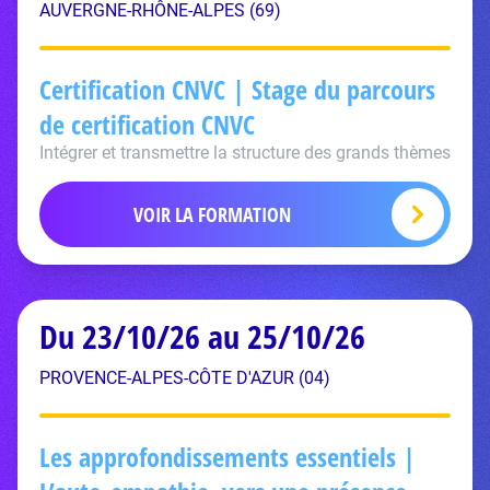
AUVERGNE-RHÔNE-ALPES (69)
Certification CNVC | Stage du parcours
de certification CNVC
Intégrer et transmettre la structure des grands thèmes
VOIR LA FORMATION
Du 23/10/26 au 25/10/26
PROVENCE-ALPES-CÔTE D'AZUR (04)
Les approfondissements essentiels |