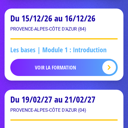
Du 15/12/26 au 16/12/26
PROVENCE-ALPES-CÔTE D'AZUR (84)
Les bases | Module 1 : Introduction
VOIR LA FORMATION
Du 19/02/27 au 21/02/27
PROVENCE-ALPES-CÔTE D'AZUR (04)