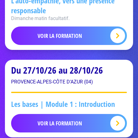
L’auto-empathie, vers une présence
responsable
Dimanche matin facultatif.
VOIR LA FORMATION
Du 27/10/26 au 28/10/26
PROVENCE-ALPES-CÔTE D'AZUR (04)
Les bases | Module 1 : Introduction
VOIR LA FORMATION