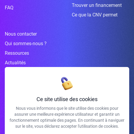
Trouver un financement
FAQ
Ce que la CNV permet
Nous contacter
Qui sommes-nous ?
Ressources
Actualités
Inscrivez-vous à la newsletter
Ce site utilise des cookies
Nous vous informons que le site utilise des cookies pour
assurer une meilleure expérience utilisateur et garantir un
J'accepte de recevoir vos e-mails et confirme avoir pris connaissance de
fonctionnement optimale des pages. En continuant à naviguer
votre politique de confidentialité et mentions légales.
sur le site, vous déclarez accepter l'utilisation de cookies.