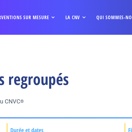
RVENTIONS SUR MESURE
LA CNV
QUI SOMMES-NO
s regroupés
 du CNVC
®
Durée et dates
F