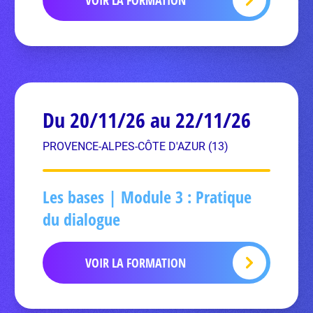
VOIR LA FORMATION
Du 20/11/26 au 22/11/26
PROVENCE-ALPES-CÔTE D'AZUR (13)
Les bases | Module 3 : Pratique
du dialogue
VOIR LA FORMATION