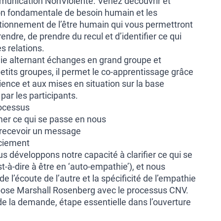
munication NonViolente. Venez découvrir et
on fondamentale de besoin humain et les
ionnement de l’être humain qui vous permettront
dre, de prendre du recul et d’identifier ce qui
s relations.
e alternant échanges en grand groupe et
tits groupes, il permet le co-apprentissage grâce
ence et aux mises en situation sur la base
ar les participants.
rocessus
imer ce qui se passe en nous
 recevoir un message
ciement
s développons notre capacité à clarifier ce qui se
t-à-dire à être en ‘auto-empathie’), et nous
e l’écoute de l’autre et la spécificité de l’empathie
opose Marshall Rosenberg avec le processus CNV.
de la demande, étape essentielle dans l’ouverture