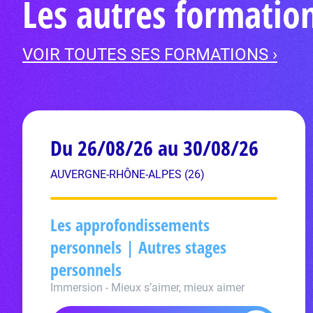
Les autres formatio
VOIR TOUTES SES FORMATIONS ›
Du 26/08/26 au 30/08/26
AUVERGNE-RHÔNE-ALPES (26)
Les approfondissements
personnels | Autres stages
personnels
Immersion - Mieux s’aimer, mieux aimer