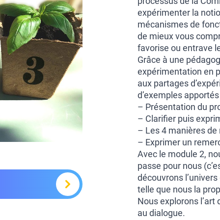
processus de la Com
expérimenter la noti
mécanismes de fonct
de mieux vous compren
favorise ou entrave le
Grâce à une pédagogi
expérimentation en pe
aux partages d’expéri
d’exemples apportés p
– Présentation du p
– Clarifier puis expr
– Les 4 manières de
– Exprimer un remer
Avec le module 2, nou
passe pour nous (c’es
découvrons l’univers d
telle que nous la pr
Nous explorons l’art 
au dialogue.