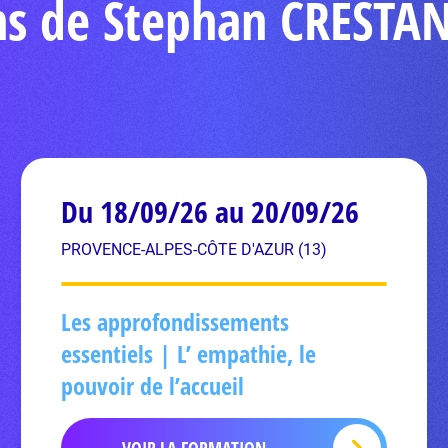
ns de Stephan CRESTA
Du 18/09/26 au 20/09/26
PROVENCE-ALPES-CÔTE D'AZUR (13)
Les approfondissements
essentiels | L’ empathie, le
pouvoir de l’accueil