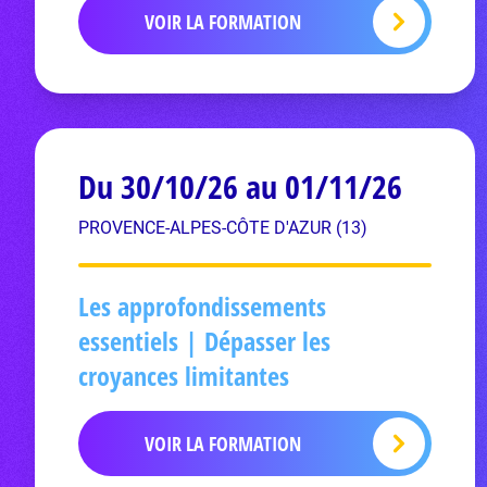
VOIR LA FORMATION
Du 30/10/26 au 01/11/26
PROVENCE-ALPES-CÔTE D'AZUR (13)
Les approfondissements
essentiels | Dépasser les
croyances limitantes
VOIR LA FORMATION