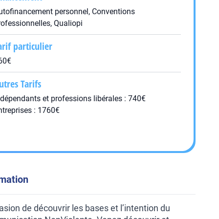
utofinancement personnel, Conventions
rofessionnelles, Qualiopi
arif particulier
60€
utres Tarifs
ndépendants et professions libérales : 740€
ntreprises : 1760€
rmation
asion de découvrir les bases et l’intention du