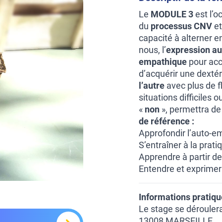
Le
MODULE 3
est l’o
du
processus CNV
et
capacité à alterner en
nous, l’
expression au
empathique
pour accu
d’acquérir une dextér
l’autre
avec plus de fl
situations difficiles
«
non
», permettra de
de référence :
Approfondir l’auto-e
S’entraîner à la prat
Apprendre à partir de
Entendre et exprimer
Informations pratiq
Le stage se dérouler
13008 MARSEILLE