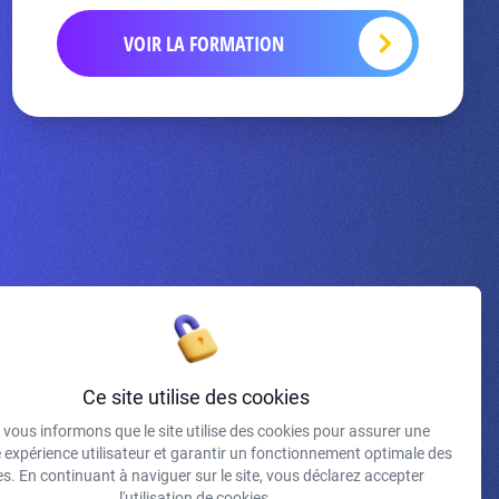
VOIR LA FORMATION
Inscrivez-vous à la newsletter
Ce site utilise des cookies
vous informons que le site utilise des cookies pour assurer une
J'accepte de recevoir vos e-mails et confirme avoir pris
e expérience utilisateur et garantir un fonctionnement optimale des
connaissance de votre politique de confidentialité et
s. En continuant à naviguer sur le site, vous déclarez accepter
mentions légales.
l'utilisation de cookies.