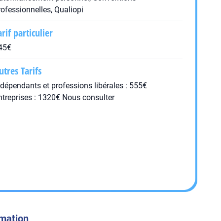
rofessionnelles, Qualiopi
arif particulier
45€
utres Tarifs
ndépendants et professions libérales : 555€
ntreprises : 1320€ Nous consulter
rmation