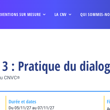
RVENTIONS SUR MESURE
LA CNV
QUI SOMMES-NO
3 : Pratique du dialo
 du CNVC
®
Durée et dates
F
Du 05/11/27 au 07/11/27
A