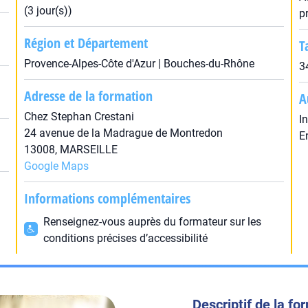
(3 jour(s))
p
Région et Département
T
Provence-Alpes-Côte d'Azur | Bouches-du-Rhône
3
Adresse de la formation
A
Chez Stephan Crestani
I
24 avenue de la Madrague de Montredon
E
13008, MARSEILLE
Google Maps
Informations complémentaires
Renseignez-vous auprès du formateur sur les
conditions précises d’accessibilité
Descriptif de la fo