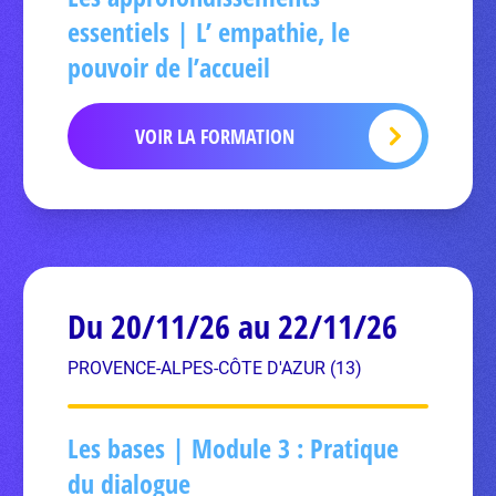
essentiels | L’ empathie, le
pouvoir de l’accueil
VOIR LA FORMATION
Du 20/11/26 au 22/11/26
PROVENCE-ALPES-CÔTE D'AZUR (13)
Les bases | Module 3 : Pratique
du dialogue