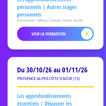
personnels | Autres stages
personnels
Immersion - Mieux s’aimer, mieux aimer
VOIR LA FORMATION
Du 30/10/26 au 01/11/26
PROVENCE-ALPES-CÔTE D'AZUR (13)
Les approfondissements
essentiels | Dépasser les