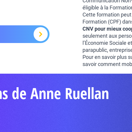
Communication NonVio
éligible à la Formati
Cette formation peut
Formation (CPF) dans 
CNV pour mieux coo
seulement aux perso
l’Économie Sociale et
parapublic, entrepris
Pour en savoir plus sur
savoir comment mobil
ns de Anne Ruellan