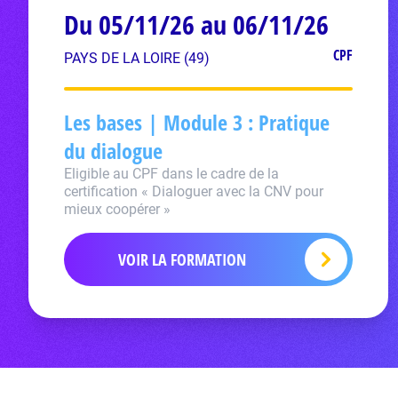
Du 05/11/26 au 06/11/26
CPF
PAYS DE LA LOIRE (49)
Les bases | Module 3 : Pratique
du dialogue
Eligible au CPF dans le cadre de la
certification « Dialoguer avec la CNV pour
mieux coopérer »
VOIR LA FORMATION