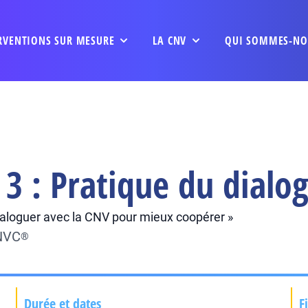
RVENTIONS SUR MESURE
LA CNV
QUI SOMMES-NO
3 : Pratique du dialo
 Dialoguer avec la CNV pour mieux coopérer »
CNVC
®
Durée et dates
F