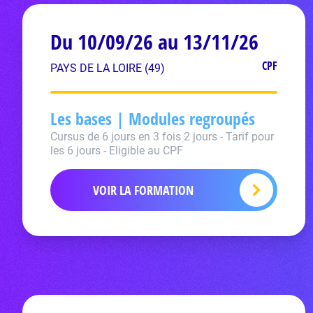
Du 10/09/26 au 13/11/26
CPF
PAYS DE LA LOIRE (49)
Les bases | Modules regroupés
Cursus de 6 jours en 3 fois 2 jours - Tarif pour
les 6 jours - Eligible au CPF
VOIR LA FORMATION