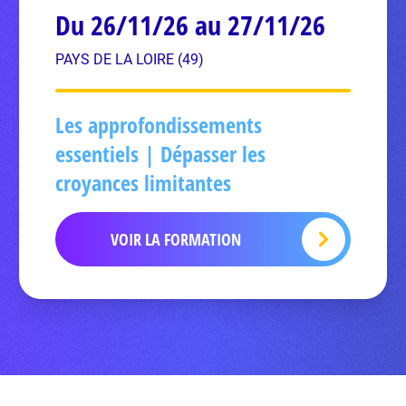
Du 26/11/26 au 27/11/26
PAYS DE LA LOIRE (49)
Les approfondissements
essentiels | Dépasser les
croyances limitantes
VOIR LA FORMATION