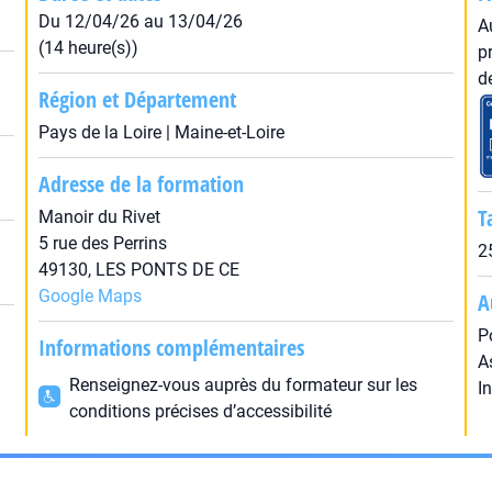
Du 12/04/26 au 13/04/26
A
(14 heure(s))
p
d
Région et Département
Pays de la Loire | Maine-et-Loire
Adresse de la formation
T
Manoir du Rivet
5 rue des Perrins
2
49130, LES PONTS DE CE
Google Maps
A
P
Informations complémentaires
A
Renseignez-vous auprès du formateur sur les
I
conditions précises d’accessibilité