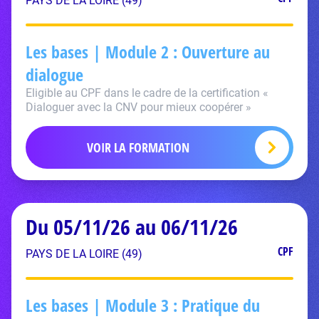
PAYS DE LA LOIRE (49)
Les bases | Module 2 : Ouverture au
dialogue
Eligible au CPF dans le cadre de la certification «
Dialoguer avec la CNV pour mieux coopérer »
VOIR LA FORMATION
Du 05/11/26 au 06/11/26
CPF
PAYS DE LA LOIRE (49)
Les bases | Module 3 : Pratique du