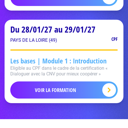
Du 28/01/27 au 29/01/27
CPF
PAYS DE LA LOIRE (49)
Les bases | Module 1 : Introduction
Eligible au CPF dans le cadre de la certification «
Dialoguer avec la CNV pour mieux coopérer »
VOIR LA FORMATION