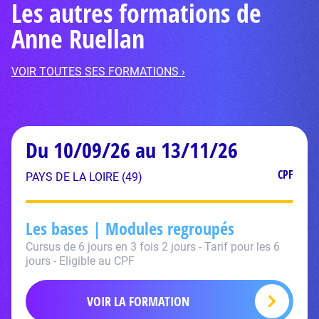
Les autres formations de
Anne Ruellan
VOIR TOUTES SES FORMATIONS ›
Du 10/09/26 au 13/11/26
CPF
PAYS DE LA LOIRE (49)
Les bases | Modules regroupés
Cursus de 6 jours en 3 fois 2 jours - Tarif pour les 6
jours - Eligible au CPF
VOIR LA FORMATION