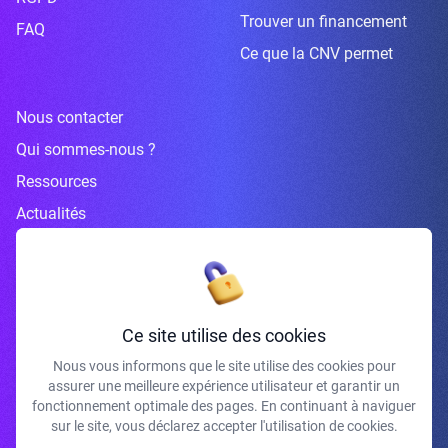
Trouver un financement
FAQ
Ce que la CNV permet
Nous contacter
Qui sommes-nous ?
Ressources
Actualités
Inscrivez-vous à la newsletter
Ce site utilise des cookies
Nous vous informons que le site utilise des cookies pour
assurer une meilleure expérience utilisateur et garantir un
J'accepte de recevoir vos e-mails et confirme avoir pris connaissance de
fonctionnement optimale des pages. En continuant à naviguer
votre politique de confidentialité et mentions légales.
sur le site, vous déclarez accepter l'utilisation de cookies.