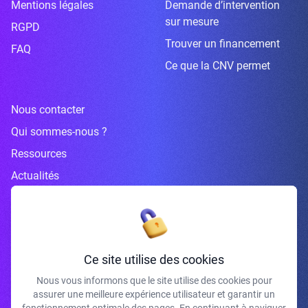
Mentions légales
Demande d’intervention
sur mesure
RGPD
Trouver un financement
FAQ
Ce que la CNV permet
Nous contacter
Qui sommes-nous ?
Ressources
Actualités
Inscrivez-vous à la newsletter
Ce site utilise des cookies
Nous vous informons que le site utilise des cookies pour
assurer une meilleure expérience utilisateur et garantir un
J'accepte de recevoir vos e-mails et confirme avoir pris connaissance de