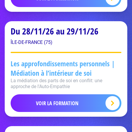
Du 28/11/26 au 29/11/26
ÎLE-DE-FRANCE (75)
Les approfondissements personnels |
Médiation à l’intérieur de soi
La médiation des parts de soi en conflit: une
approche de l'Auto-Empathie
VOIR LA FORMATION