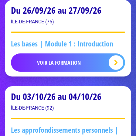
Du 26/09/26 au 27/09/26
ÎLE-DE-FRANCE (75)
Les bases | Module 1 : Introduction
VOIR LA FORMATION
Du 03/10/26 au 04/10/26
ÎLE-DE-FRANCE (92)
Les approfondissements personnels |