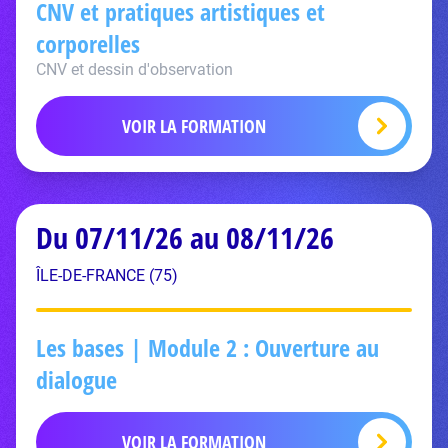
CNV et pratiques artistiques et
corporelles
CNV et dessin d'observation
VOIR LA FORMATION
Du 07/11/26 au 08/11/26
ÎLE-DE-FRANCE (75)
Les bases | Module 2 : Ouverture au
dialogue
VOIR LA FORMATION