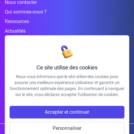
Nous contacter
Qui sommes-nous ?
Ressources
Actualités
Inscrivez-vous à la newsletter
Ce site utilise des cookies
Nous vous informons que le site utilise des cookies pour
assurer une meilleure expérience utilisateur et garantir un
J'accepte de recevoir vos e-mails et confirme avoir pris connaissance de
fonctionnement optimale des pages. En continuant à naviguer
votre politique de confidentialité et mentions légales.
sur le site, vous déclarez accepter l'utilisation de cookies.
S'INSCRIRE
Accepter et continuer
Personnaliser
Copyright © 2026 | Gum Studio. Tous droits réservés.