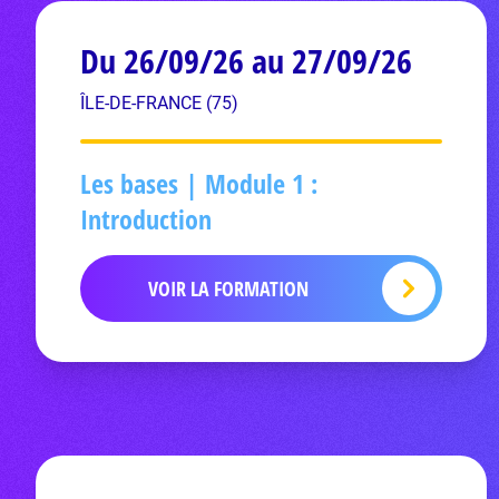
Du 26/09/26 au 27/09/26
ÎLE-DE-FRANCE (75)
Les bases | Module 1 :
Introduction
VOIR LA FORMATION