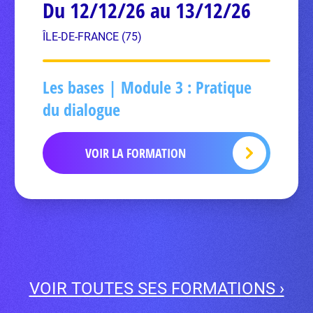
Du 12/12/26 au 13/12/26
ÎLE-DE-FRANCE (75)
Les bases | Module 3 : Pratique
du dialogue
VOIR LA FORMATION
VOIR TOUTES SES FORMATIONS ›