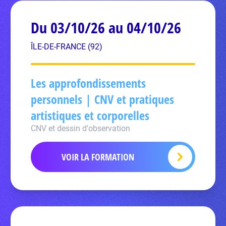
Du 03/10/26 au 04/10/26
ÎLE-DE-FRANCE (92)
Les approfondissements
personnels | CNV et pratiques
artistiques et corporelles
CNV et dessin d'observation
VOIR LA FORMATION