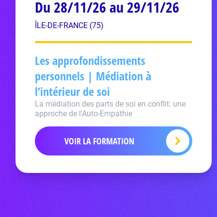
Du 28/11/26 au 29/11/26
ÎLE-DE-FRANCE (75)
Les approfondissements
personnels | Médiation à
l’intérieur de soi
La médiation des parts de soi en conflit: une
approche de l'Auto-Empathie
VOIR LA FORMATION