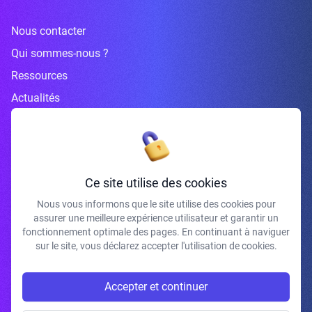
Nous contacter
Qui sommes-nous ?
Ressources
Actualités
Inscrivez-vous à la newsletter
Ce site utilise des cookies
Nous vous informons que le site utilise des cookies pour
assurer une meilleure expérience utilisateur et garantir un
J'accepte de recevoir vos e-mails et confirme avoir pris connaissance de
fonctionnement optimale des pages. En continuant à naviguer
votre politique de confidentialité et mentions légales.
sur le site, vous déclarez accepter l'utilisation de cookies.
S'INSCRIRE
Accepter et continuer