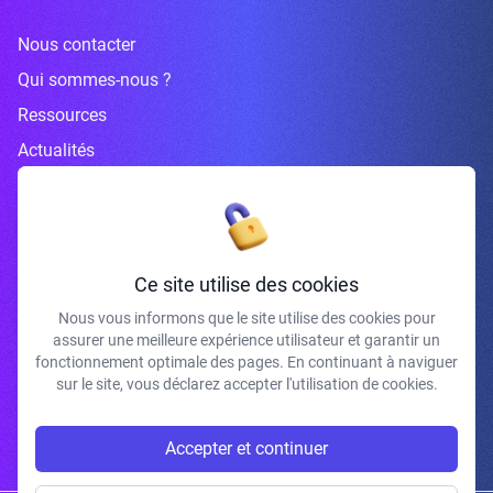
Nous contacter
Qui sommes-nous ?
Ressources
Actualités
Inscrivez-vous à la newsletter
Ce site utilise des cookies
Nous vous informons que le site utilise des cookies pour
assurer une meilleure expérience utilisateur et garantir un
fonctionnement optimale des pages. En continuant à naviguer
J'accepte de recevoir vos e-mails et confirme avoir pris connaissance de
votre politique de confidentialité et mentions légales.
sur le site, vous déclarez accepter l'utilisation de cookies.
S'INSCRIRE
Accepter et continuer