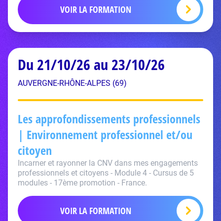
VOIR LA FORMATION
Du 21/10/26 au 23/10/26
AUVERGNE-RHÔNE-ALPES (69)
Les approfondissements professionnels
| Environnement professionnel et/ou
citoyen
Incarner et rayonner la CNV dans mes engagements
professionnels et citoyens - Module 4 - Cursus de 5
modules - 17ème promotion - France.
VOIR LA FORMATION