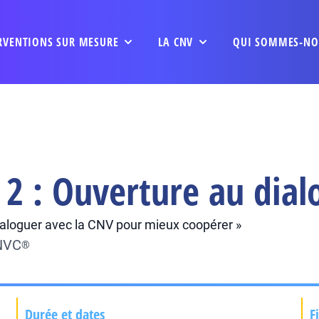
RVENTIONS SUR MESURE
LA CNV
QUI SOMMES-NO
 2 : Ouverture au dial
 Dialoguer avec la CNV pour mieux coopérer »
CNVC
®
Durée et dates
F