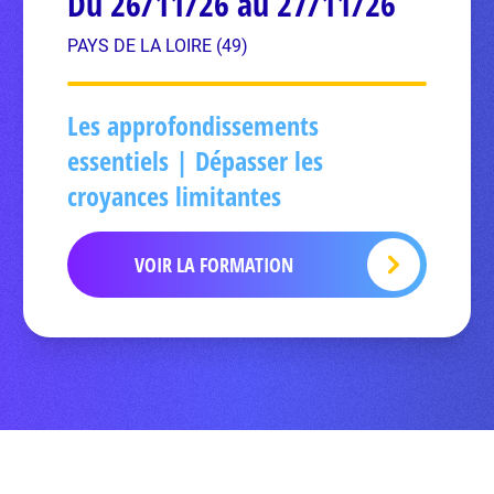
Du 26/11/26 au 27/11/26
PAYS DE LA LOIRE (49)
Les approfondissements
essentiels | Dépasser les
croyances limitantes
VOIR LA FORMATION