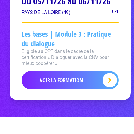
Du 05/11/26 au 06/11/26
CPF
PAYS DE LA LOIRE (49)
Les bases | Module 3 : Pratique
du dialogue
Eligible au CPF dans le cadre de la
certification « Dialoguer avec la CNV pour
mieux coopérer »
VOIR LA FORMATION