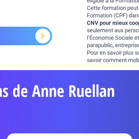
éligible à la Formati
Cette formation peut
Formation (CPF) dans 
CNV pour mieux coo
seulement aux perso
l’Économie Sociale et
parapublic, entrepris
Pour en savoir plus sur
savoir comment mobil
ns de Anne Ruellan