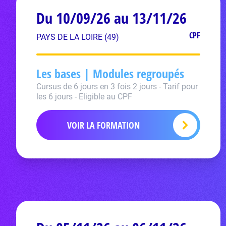
Du 10/09/26 au 13/11/26
CPF
PAYS DE LA LOIRE (49)
Les bases | Modules regroupés
Cursus de 6 jours en 3 fois 2 jours - Tarif pour
les 6 jours - Eligible au CPF
VOIR LA FORMATION