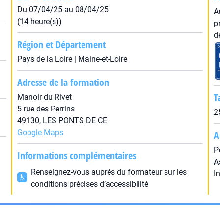
Du 07/04/25 au 08/04/25
A
(14 heure(s))
p
d
Région et Département
Pays de la Loire | Maine-et-Loire
Adresse de la formation
T
Manoir du Rivet
5 rue des Perrins
2
49130, LES PONTS DE CE
Google Maps
A
P
Informations complémentaires
A
Renseignez-vous auprès du formateur sur les
I
conditions précises d’accessibilité