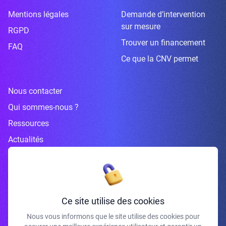
Mentions légales
Demande d’intervention
sur mesure
RGPD
Trouver un financement
FAQ
Ce que la CNV permet
Nous contacter
Qui sommes-nous ?
Ressources
Actualités
Inscrivez-vous à la newsletter
Ce site utilise des cookies
Nous vous informons que le site utilise des cookies pour