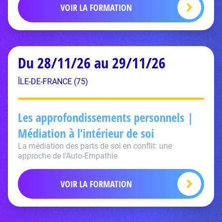
VOIR LA FORMATION
Du 28/11/26 au 29/11/26
ÎLE-DE-FRANCE (75)
Les approfondissements personnels |
Médiation à l’intérieur de soi
La médiation des parts de soi en conflit: une
approche de l'Auto-Empathie
VOIR LA FORMATION