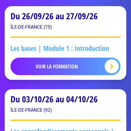
Du 26/09/26 au 27/09/26
ÎLE-DE-FRANCE (75)
Les bases | Module 1 : Introduction
VOIR LA FORMATION
Du 03/10/26 au 04/10/26
ÎLE-DE-FRANCE (92)