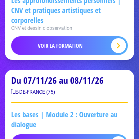
Les approfondissements personnels |
CNV et pratiques artistiques et
corporelles
CNV et dessin d'observation
VOIR LA FORMATION
Du 07/11/26 au 08/11/26
ÎLE-DE-FRANCE (75)
Les bases | Module 2 : Ouverture au
dialogue