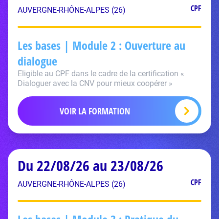
CPF
AUVERGNE-RHÔNE-ALPES (26)
Les bases | Module 2 : Ouverture au
dialogue
Eligible au CPF dans le cadre de la certification «
Dialoguer avec la CNV pour mieux coopérer »
VOIR LA FORMATION
Du 22/08/26 au 23/08/26
CPF
AUVERGNE-RHÔNE-ALPES (26)