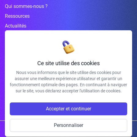
Qui sommes-nous ?
Ressources
Actualités
Inscrivez-vous à la newsletter
Ce site utilise des cookies
Nous vous informons que le site utilise des cookies pour
assurer une meilleure expérience utilisateur et garantir un
J'accepte de recevoir vos e-mails et confirme avoir pris connaissance de
fonctionnement optimale des pages. En continuant à naviguer
votre politique de confidentialité et mentions légales.
sur le site, vous déclarez accepter l'utilisation de cookies.
S'INSCRIRE
Accepter et continuer
Personnaliser
Copyright © 2026 | Gum Studio. Tous droits réservés.