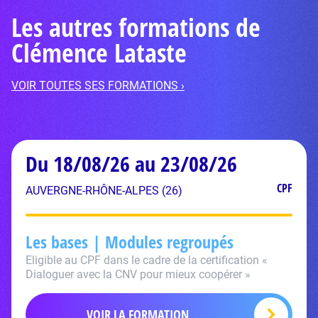
Les autres formations de
Clémence Lataste
VOIR TOUTES SES FORMATIONS ›
Du 18/08/26 au 23/08/26
CPF
AUVERGNE-RHÔNE-ALPES (26)
Les bases | Modules regroupés
Eligible au CPF dans le cadre de la certification «
Dialoguer avec la CNV pour mieux coopérer »
VOIR LA FORMATION