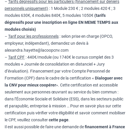
–
Tarifs dégressifs pour les particuliers (financement sur deniers
personnels uniquement)
: 1 Module 230 € ; 2 modules 420 € ; 3
modules 630€, 4 modules 840€, 5 modules 1050€
(tarifs
dégressifs pour une inscription en ligne EN MEME TEMPS aux
modules choisis)
–
Tarif pour les professionnels
: selon prise en charge (OPCO,
employeur, indépendant), demandez un devis à
alexandra.hayette@lacoopcnv.com
–
Tarif CPF
: 440€/module (ou 1740€ le cursus complet des 3
modules + Journée de consolidation en distanciel + Jury
d’évaluation). Financement par votre Compte Personnel de
Formation (CPF) dans le cadre de la certification «
Dialoguer avec
la CNV pour mieux coopérer
». Cette certification est accessible
seulement aux personnes œuvrant au service du bien commun :
dans l’Économie Sociale et Solidaire (ESS), dans les secteurs public
et parapublic, entreprise à mission … Pour en savoir plus sur cette
certification puis vérifier votre éligibilité et savoir comment mobiliser
le CPF, veuillez consulter
cette page
.
Il est aussi possible de faire une demande de
financement à France