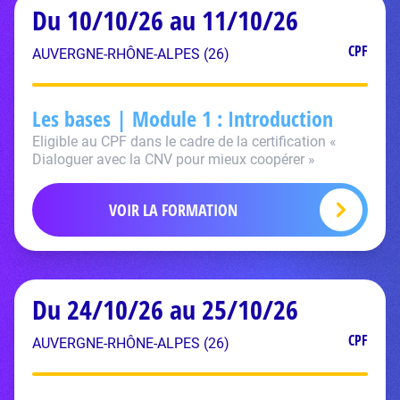
Du 10/10/26 au 11/10/26
CPF
AUVERGNE-RHÔNE-ALPES (26)
Les bases | Module 1 : Introduction
Eligible au CPF dans le cadre de la certification «
Dialoguer avec la CNV pour mieux coopérer »
VOIR LA FORMATION
Du 24/10/26 au 25/10/26
CPF
AUVERGNE-RHÔNE-ALPES (26)