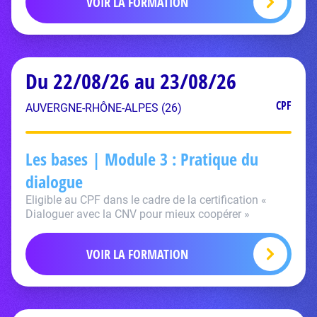
VOIR LA FORMATION
Du 22/08/26 au 23/08/26
CPF
AUVERGNE-RHÔNE-ALPES (26)
Les bases | Module 3 : Pratique du
dialogue
Eligible au CPF dans le cadre de la certification «
Dialoguer avec la CNV pour mieux coopérer »
VOIR LA FORMATION