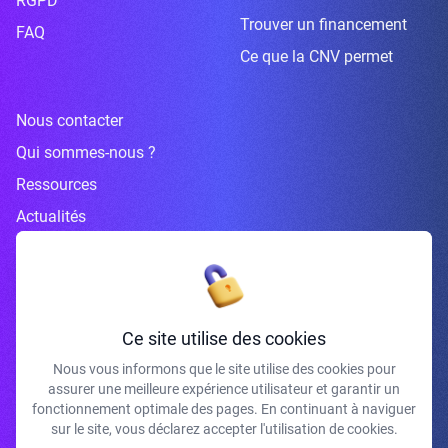
RGPD
Trouver un financement
FAQ
Ce que la CNV permet
Nous contacter
Qui sommes-nous ?
Ressources
Actualités
Inscrivez-vous à la newsletter
Ce site utilise des cookies
Nous vous informons que le site utilise des cookies pour
assurer une meilleure expérience utilisateur et garantir un
J'accepte de recevoir vos e-mails et confirme avoir pris connaissance de
fonctionnement optimale des pages. En continuant à naviguer
votre politique de confidentialité et mentions légales.
sur le site, vous déclarez accepter l'utilisation de cookies.