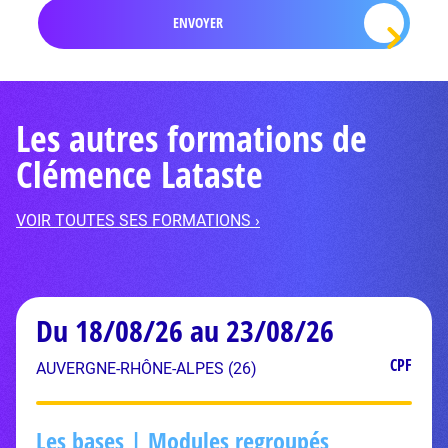
Les autres formations de
Clémence Lataste
VOIR TOUTES SES FORMATIONS ›
Du 18/08/26 au 23/08/26
CPF
AUVERGNE-RHÔNE-ALPES (26)
Les bases | Modules regroupés