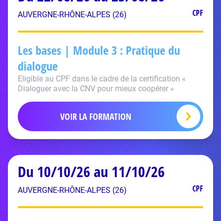
CPF
AUVERGNE-RHÔNE-ALPES (26)
Les bases | Module 3 : Pratique du
dialogue
Eligible au CPF dans le cadre de la certification «
Dialoguer avec la CNV pour mieux coopérer »
VOIR LA FORMATION
Du 10/10/26 au 11/10/26
CPF
AUVERGNE-RHÔNE-ALPES (26)