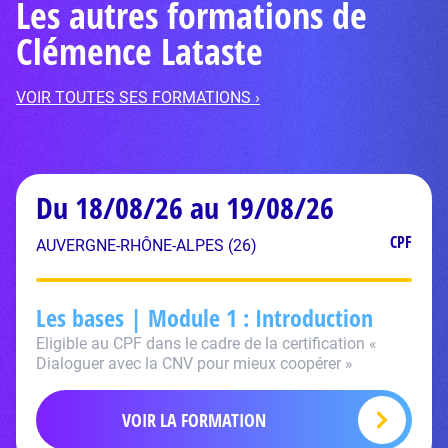
Les autres formations de
Clémence Lataste
VOIR TOUTES SES FORMATIONS ›
Du 18/08/26 au 19/08/26
CPF
AUVERGNE-RHÔNE-ALPES (26)
Les bases | Module 1 : Introduction
Eligible au CPF dans le cadre de la certification «
Dialoguer avec la CNV pour mieux coopérer »
VOIR LA FORMATION