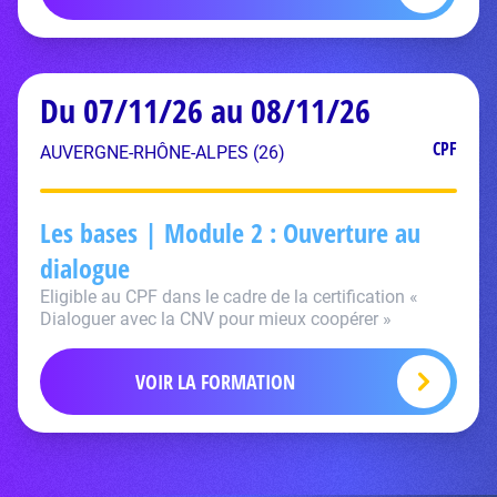
Du 07/11/26 au 08/11/26
CPF
AUVERGNE-RHÔNE-ALPES (26)
Les bases | Module 2 : Ouverture au
dialogue
Eligible au CPF dans le cadre de la certification «
Dialoguer avec la CNV pour mieux coopérer »
VOIR LA FORMATION