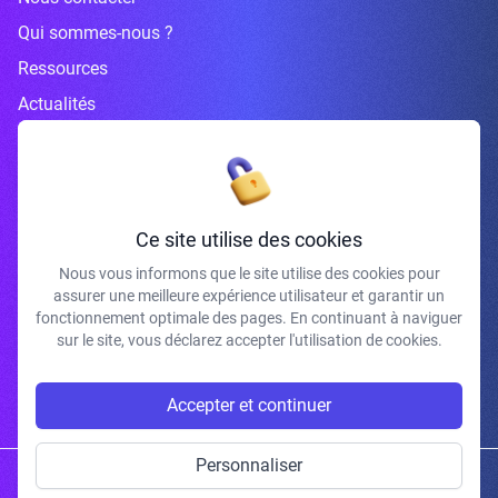
Qui sommes-nous ?
Ressources
Actualités
Inscrivez-vous à la newsletter
Ce site utilise des cookies
Nous vous informons que le site utilise des cookies pour
assurer une meilleure expérience utilisateur et garantir un
J'accepte de recevoir vos e-mails et confirme avoir pris connaissance de
fonctionnement optimale des pages. En continuant à naviguer
votre politique de confidentialité et mentions légales.
sur le site, vous déclarez accepter l'utilisation de cookies.
S'INSCRIRE
Accepter et continuer
Personnaliser
Copyright © 2026 | Gum Studio. Tous droits réservés.