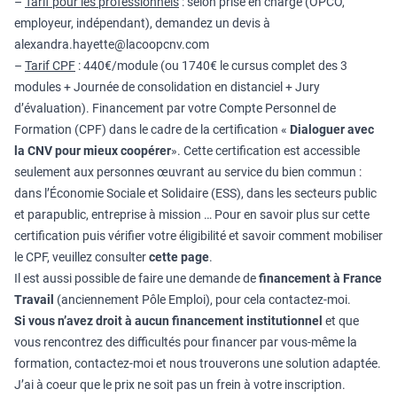
–
Tarif pour les professionnels
: selon prise en charge (OPCO,
employeur, indépendant), demandez un devis à
alexandra.hayette@lacoopcnv.com
–
Tarif CPF
: 440€/module (ou 1740€ le cursus complet des 3
modules + Journée de consolidation en distanciel + Jury
d’évaluation). Financement par votre Compte Personnel de
Formation (CPF) dans le cadre de la certification «
Dialoguer avec
la CNV pour mieux coopérer
». Cette certification est accessible
seulement aux personnes œuvrant au service du bien commun :
dans l’Économie Sociale et Solidaire (ESS), dans les secteurs public
et parapublic, entreprise à mission … Pour en savoir plus sur cette
certification puis vérifier votre éligibilité et savoir comment mobiliser
le CPF, veuillez consulter
cette page
.
Il est aussi possible de faire une demande de
financement à France
Travail
(anciennement Pôle Emploi), pour cela contactez-moi.
Si vous n’avez droit à aucun financement institutionnel
et que
vous rencontrez des difficultés pour financer par vous-même la
formation, contactez-moi et nous trouverons une solution adaptée.
J’ai à coeur que le prix ne soit pas un frein à votre inscription.