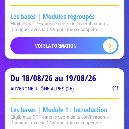
Les bases | Modules regroupés
Eligible au CPF dans le cadre de la certification «
Dialoguer avec la CNV pour mieux coopérer »
VOIR LA FORMATION
Du 18/08/26 au 19/08/26
CPF
AUVERGNE-RHÔNE-ALPES (26)
Les bases | Module 1 : Introduction
Eligible au CPF dans le cadre de la certification «
Dialoguer avec la CNV pour mieux coopérer »