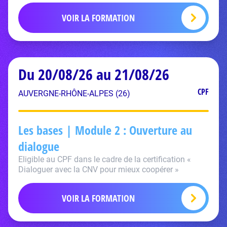
VOIR LA FORMATION
Du 20/08/26 au 21/08/26
CPF
AUVERGNE-RHÔNE-ALPES (26)
Les bases | Module 2 : Ouverture au
dialogue
Eligible au CPF dans le cadre de la certification «
Dialoguer avec la CNV pour mieux coopérer »
VOIR LA FORMATION