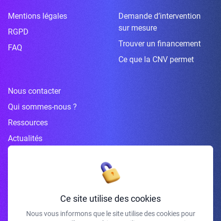
Mentions légales
Demande d’intervention
sur mesure
RGPD
Trouver un financement
FAQ
Ce que la CNV permet
Nous contacter
Qui sommes-nous ?
Ressources
Actualités
Inscrivez-vous à la newsletter
Ce site utilise des cookies
Nous vous informons que le site utilise des cookies pour