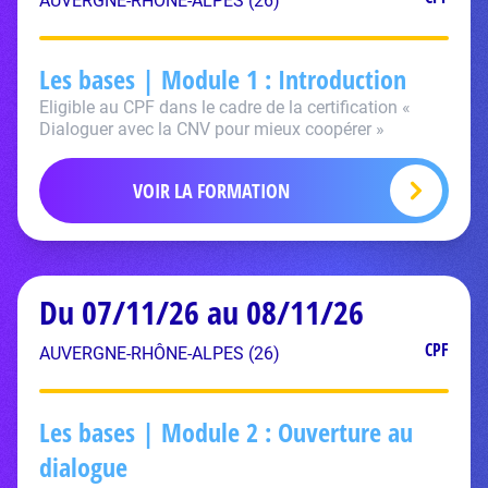
AUVERGNE-RHÔNE-ALPES (26)
Les bases | Module 1 : Introduction
Eligible au CPF dans le cadre de la certification «
Dialoguer avec la CNV pour mieux coopérer »
VOIR LA FORMATION
Du 07/11/26 au 08/11/26
CPF
AUVERGNE-RHÔNE-ALPES (26)
Les bases | Module 2 : Ouverture au
dialogue