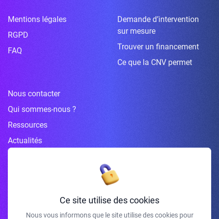
Mentions légales
Demande d’intervention
sur mesure
RGPD
Trouver un financement
FAQ
Ce que la CNV permet
Nous contacter
Qui sommes-nous ?
Ressources
Actualités
Inscrivez-vous à la newsletter
Ce site utilise des cookies
Nous vous informons que le site utilise des cookies pour