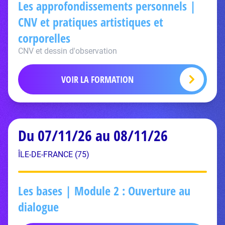
Les approfondissements personnels |
CNV et pratiques artistiques et
corporelles
CNV et dessin d'observation
VOIR LA FORMATION
Du 07/11/26 au 08/11/26
ÎLE-DE-FRANCE (75)
Les bases | Module 2 : Ouverture au
dialogue