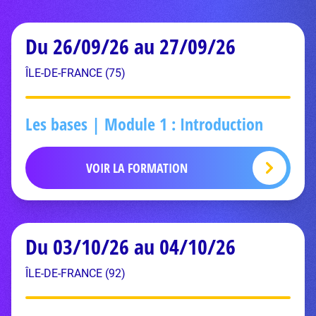
Du 26/09/26 au 27/09/26
ÎLE-DE-FRANCE (75)
Les bases | Module 1 : Introduction
VOIR LA FORMATION
Du 03/10/26 au 04/10/26
ÎLE-DE-FRANCE (92)