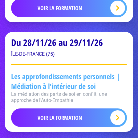
VOIR LA FORMATION
Du 28/11/26 au 29/11/26
ÎLE-DE-FRANCE (75)
Les approfondissements personnels |
Médiation à l’intérieur de soi
La médiation des parts de soi en conflit: une
approche de l'Auto-Empathie
VOIR LA FORMATION