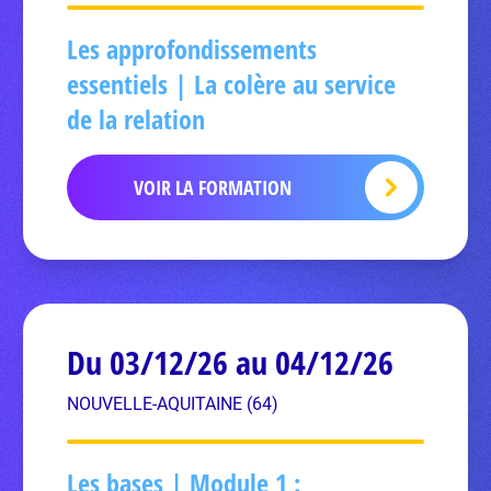
Les approfondissements
essentiels | La colère au service
de la relation
VOIR LA FORMATION
Du 03/12/26 au 04/12/26
NOUVELLE-AQUITAINE (64)
Les bases | Module 1 :