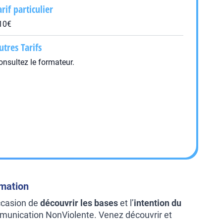
arif particulier
10€
utres Tarifs
onsultez le formateur.
rmation
ccasion de
découvrir les bases
et l’
intention du
unication NonViolente. Venez découvrir et