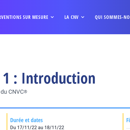
RVENTIONS SUR MESURE
LA CNV
QUI SOMMES-NO
1 : Introduction
e du CNVC
®
Durée et dates
F
Du 17/11/22 au 18/11/22