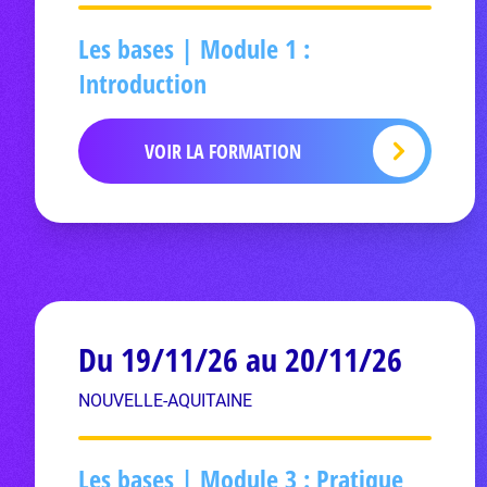
Les bases | Module 1 :
Introduction
VOIR LA FORMATION
Du 19/11/26 au 20/11/26
NOUVELLE-AQUITAINE
Les bases | Module 3 : Pratique