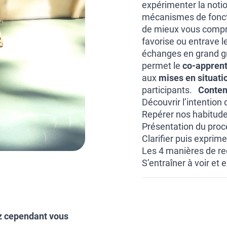
expérimenter la noti
mécanismes de fonct
de mieux vous compren
favorise ou entrave l
échanges en grand gr
permet le
co-appren
aux
mises en situati
participants.
Conten
Découvrir l’intention
Repérer nos habitudes
Présentation du proc
Clarifier puis exprim
Les 4 manières de r
S’entraîner à voir et
z cependant vous