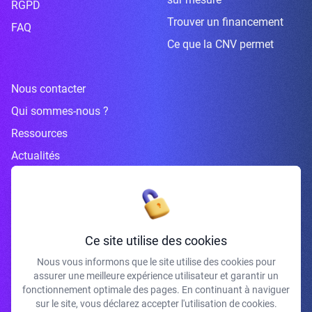
RGPD
Trouver un financement
FAQ
Ce que la CNV permet
Nous contacter
Qui sommes-nous ?
Ressources
Actualités
Inscrivez-vous à la newsletter
Ce site utilise des cookies
Nous vous informons que le site utilise des cookies pour
assurer une meilleure expérience utilisateur et garantir un
J'accepte de recevoir vos e-mails et confirme avoir pris connaissance de
fonctionnement optimale des pages. En continuant à naviguer
votre politique de confidentialité et mentions légales.
sur le site, vous déclarez accepter l'utilisation de cookies.