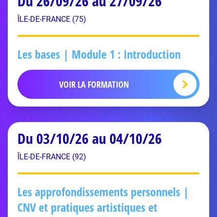
Du 26/09/26 au 27/09/26
ÎLE-DE-FRANCE (75)
Les bases | Module 1 : Introduction
VOIR LA FORMATION
Du 03/10/26 au 04/10/26
ÎLE-DE-FRANCE (92)
Les approfondissements personnels |
CNV et pratiques artistiques et