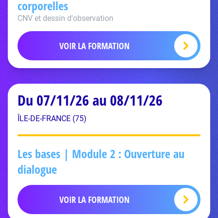
corporelles
CNV et dessin d'observation
VOIR LA FORMATION
Du 07/11/26 au 08/11/26
ÎLE-DE-FRANCE (75)
Les bases | Module 2 : Ouverture au
dialogue
VOIR LA FORMATION