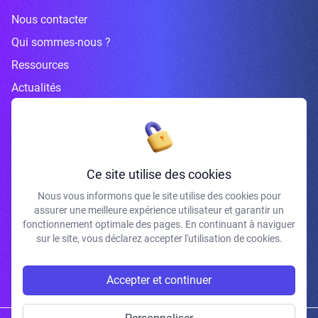
Nous contacter
Qui sommes-nous ?
Ressources
Actualités
Inscrivez-vous à la newsletter
Ce site utilise des cookies
Nous vous informons que le site utilise des cookies pour
assurer une meilleure expérience utilisateur et garantir un
J'accepte de recevoir vos e-mails et confirme avoir pris connaissance de
fonctionnement optimale des pages. En continuant à naviguer
votre politique de confidentialité et mentions légales.
sur le site, vous déclarez accepter l'utilisation de cookies.
S'INSCRIRE
Accepter et continuer