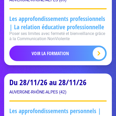
Les approfondissements professionnels
| La relation éducative professionnelle
Poser ses limites avec fermeté et bienveillance grâce
à la Communication NonViolente
VOIR LA FORMATION
Du 28/11/26 au 28/11/26
AUVERGNE-RHÔNE-ALPES (42)
Les approfondissements personnels |