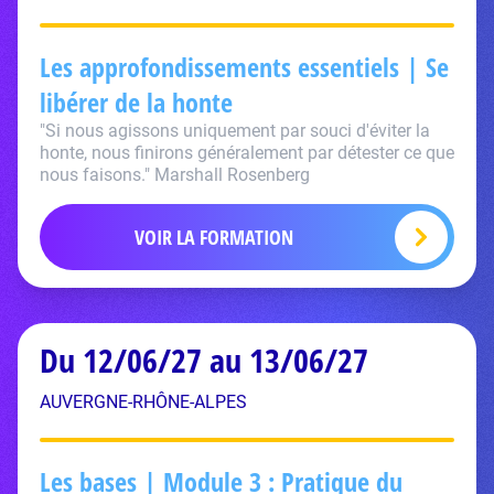
Les approfondissements essentiels | Se
libérer de la honte
"Si nous agissons uniquement par souci d'éviter la
honte, nous finirons généralement par détester ce que
nous faisons." Marshall Rosenberg
VOIR LA FORMATION
Du 12/06/27 au 13/06/27
AUVERGNE-RHÔNE-ALPES
Les bases | Module 3 : Pratique du