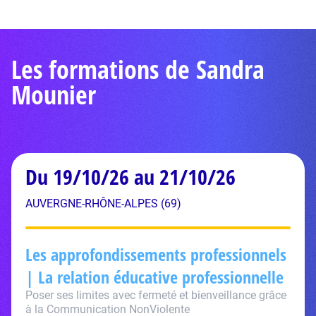
Les formations de Sandra
Mounier
Du 19/10/26 au 21/10/26
AUVERGNE-RHÔNE-ALPES (69)
Les approfondissements professionnels
| La relation éducative professionnelle
Poser ses limites avec fermeté et bienveillance grâce
à la Communication NonViolente