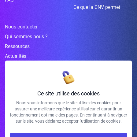
Ce que la CNV permet
Nous contacter
Qui sommes-nous ?
Ressources
Actualités
Inscrivez-vous à la newsletter
Ce site utilise des cookies
Nous vous informons que le site utilise des cookies pour
assurer une meilleure expérience utilisateur et garantir un
J'accepte de recevoir vos e-mails et confirme avoir pris connaissance de
fonctionnement optimale des pages. En continuant à naviguer
votre politique de confidentialité et mentions légales.
sur le site, vous déclarez accepter l'utilisation de cookies.
S'INSCRIRE