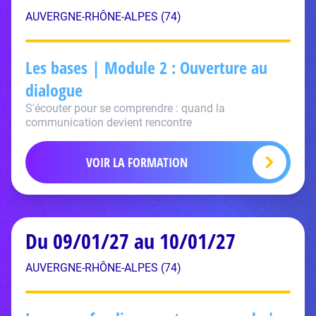
AUVERGNE-RHÔNE-ALPES (74)
Les bases | Module 2 : Ouverture au
dialogue
S'écouter pour se comprendre : quand la
communication devient rencontre
VOIR LA FORMATION
Du 09/01/27 au 10/01/27
AUVERGNE-RHÔNE-ALPES (74)