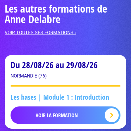
Les autres formations de
Anne Delabre
VOIR TOUTES SES FORMATIONS ›
Du 28/08/26 au 29/08/26
NORMANDIE (76)
Les bases | Module 1 : Introduction
VOIR LA FORMATION