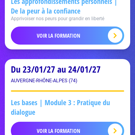
Les approfondissements personnels |
De la peur à la confiance
Apprivoiser nos peurs pour grandir en liberté
VOIR LA FORMATION
Du 23/01/27 au 24/01/27
AUVERGNE-RHÔNE-ALPES (74)
Les bases | Module 3 : Pratique du
dialogue
VOIR LA FORMATION