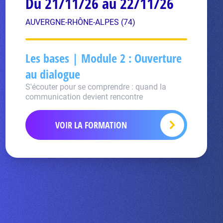
Du 21/11/26 au 22/11/26
AUVERGNE-RHÔNE-ALPES (74)
Les bases | Module 2 : Ouverture
au dialogue
S'écouter pour se comprendre : quand la
communication devient rencontre
VOIR LA FORMATION