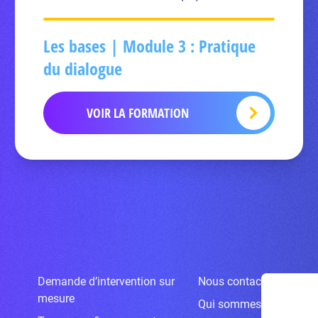
Les bases | Module 3 : Pratique
du dialogue
VOIR LA FORMATION
Demande d’intervention sur
Nous contacter
mesure
Qui sommes-nous ?