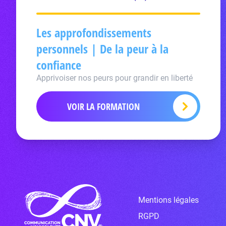
Les approfondissements
personnels | De la peur à la
confiance
Apprivoiser nos peurs pour grandir en liberté
VOIR LA FORMATION
Mentions légales
RGPD